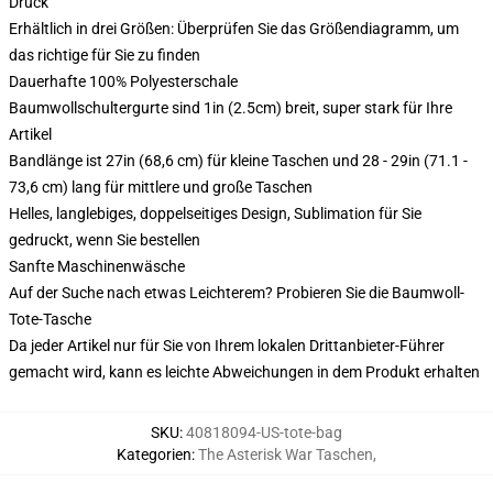
Druck
Erhältlich in drei Größen: Überprüfen Sie das Größendiagramm, um
das richtige für Sie zu finden
Dauerhafte 100% Polyesterschale
Baumwollschultergurte sind 1in (2.5cm) breit, super stark für Ihre
Artikel
Bandlänge ist 27in (68,6 cm) für kleine Taschen und 28 - 29in (71.1 -
73,6 cm) lang für mittlere und große Taschen
Helles, langlebiges, doppelseitiges Design, Sublimation für Sie
gedruckt, wenn Sie bestellen
Sanfte Maschinenwäsche
Auf der Suche nach etwas Leichterem? Probieren Sie die Baumwoll-
Tote-Tasche
Da jeder Artikel nur für Sie von Ihrem lokalen Drittanbieter-Führer
gemacht wird, kann es leichte Abweichungen in dem Produkt erhalten
SKU
:
40818094-US-tote-bag
Kategorien
:
The Asterisk War Taschen
,