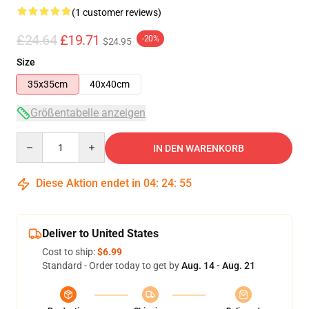
(1 customer reviews)
£24.64
£19.71
-20%
$24.95
Size
35x35cm
40x40cm
Größentabelle anzeigen
Quantity
IN DEN WARENKORB
Diese Aktion endet in
04
:
24
:
54
Deliver to United States
Cost to ship:
$6.99
Standard - Order today to get by
Aug. 14 - Aug. 21