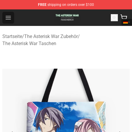
FREE
shipping on orders over $100
The Asterisk War Shop - Official The Asterisk War Merch
Open menu
Startseite
/
The Asterisk War Zubehör
/
The Asterisk War Taschen