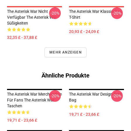
The Asterisk War Nicht
The Asterisk War Klassisches
-20%
-20%
Verfügbar The Asterisk War
T-Shirt
Süßigkeiten
20,93 £ - 24,09 £
32,35 £ - 37,88 £
MEHR ANZEIGEN
Ähnliche Produkte
The Asterisk War Merchandise
The Asterisk War Design Tote
-20%
-20%
Für Fans The Asterisk War
Bag
Taschen
19,71 £ - 23,66 £
19,71 £ - 23,66 £