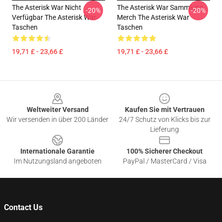
The Asterisk War Nicht
The Asterisk War Sammlung
-20%
-20%
Verfügbar The Asterisk War
Merch The Asterisk War
Taschen
Taschen
19,71 £ - 23,66 £
19,71 £ - 23,66 £
Footer
Weltweiter Versand
Kaufen Sie mit Vertrauen
Wir versenden in über 200 Länder
24/7 Schutz von Klicks bis zur
Lieferung
Internationale Garantie
100% Sicherer Checkout
Im Nutzungsland angeboten
PayPal / MasterCard / Visa
Contact Us