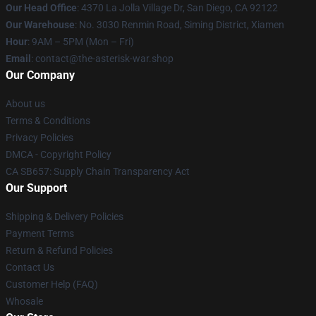
Our Head Office
: 4370 La Jolla Village Dr, San Diego, CA 92122
Our Warehouse
: No. 3030 Renmin Road, Siming District, Xiamen
Hour
: 9AM – 5PM (Mon – Fri)
Email
: contact@the-asterisk-war.shop
Our Company
About us
Terms & Conditions
Privacy Policies
DMCA - Copyright Policy
CA SB657: Supply Chain Transparency Act
Our Support
Shipping & Delivery Policies
Payment Terms
Return & Refund Policies
Contact Us
Customer Help (FAQ)
Whosale