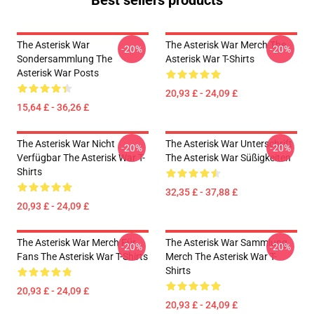
Best sellers products
The Asterisk War
The Asterisk War Merch The
-20%
-20%
Sondersammlung The
Asterisk War T-Shirts
Asterisk War Posts
20,93 £ - 24,09 £
15,64 £ - 36,26 £
The Asterisk War Nicht
The Asterisk War Unterschrift
-20%
-20%
Verfügbar The Asterisk War T-
The Asterisk War Süßigkeiten
Shirts
32,35 £ - 37,88 £
20,93 £ - 24,09 £
The Asterisk War Merch Für
The Asterisk War Sammlung
-20%
-20%
Fans The Asterisk War T-Shirts
Merch The Asterisk War T-
Shirts
20,93 £ - 24,09 £
20,93 £ - 24,09 £