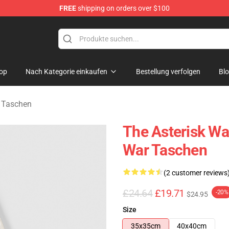
FREE
shipping on orders over $100
chandise Store
op
Nach Kategorie einkaufen
Bestellung verfolgen
Bl
r Taschen
The Asterisk Wa
War Taschen
(2 customer reviews
£24.64
£19.71
-20%
$24.95
Size
35x35cm
40x40cm