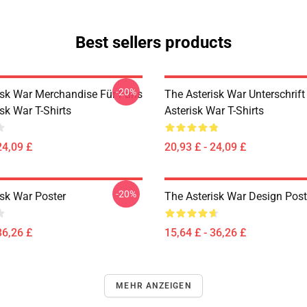
Best sellers products
-20%
isk War Merchandise Für Fans
The Asterisk War Unterschrift
sk War T-Shirts
Asterisk War T-Shirts
24,09 £
20,93 £ - 24,09 £
-20%
isk War Poster
The Asterisk War Design Post
36,26 £
15,64 £ - 36,26 £
MEHR ANZEIGEN