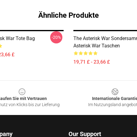
Ähnliche Produkte
-20%
isk War Tote Bag
The Asterisk War Sondersam
Asterisk War Taschen
23,66 £
19,71 £ - 23,66 £
aufen Sie mit Vertrauen
Internationale Garanti
utz von Klicks bis zur Lieferung
Im Nutzungsland angebo
pany
Our Support