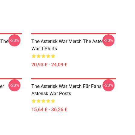
-20%
-20%
 The
The Asterisk War Merch The Asterisk
War T-Shirts
20,93 £ - 24,09 £
-20%
-20%
er
The Asterisk War Merch Für Fans The
Asterisk War Posts
15,64 £ - 36,26 £