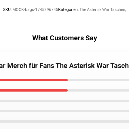
SKU
:
MOCK-bags-1745396745
Kategorien
:
The Asterisk War Taschen
,
What Customers Say
War Merch für Fans The Asterisk War Tasc