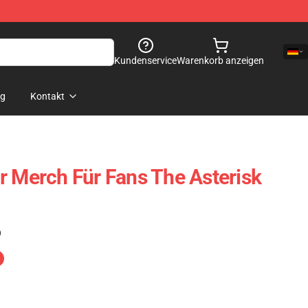
Kundenservice
Warenkorb anzeigen
og
Kontakt
r Merch Für Fans The Asterisk
)