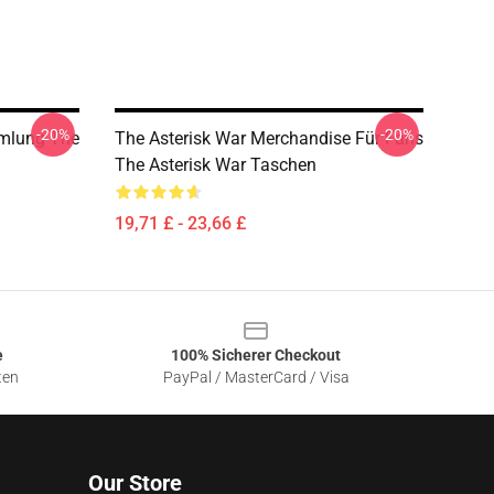
-20%
-20%
mlung The
The Asterisk War Merchandise Für Fans
The Asterisk War Taschen
19,71 £ - 23,66 £
e
100% Sicherer Checkout
ten
PayPal / MasterCard / Visa
Our Store