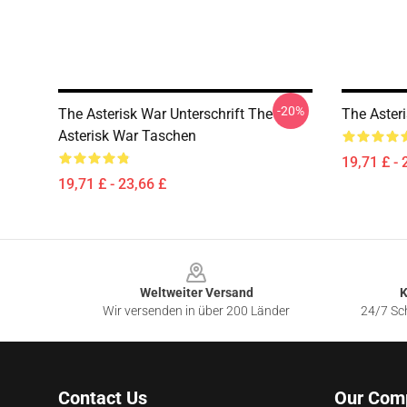
-20%
The Asterisk War Unterschrift The
The Aster
Asterisk War Taschen
19,71 £ - 
19,71 £ - 23,66 £
Footer
Weltweiter Versand
K
Wir versenden in über 200 Länder
24/7 Sch
Contact Us
Our Com