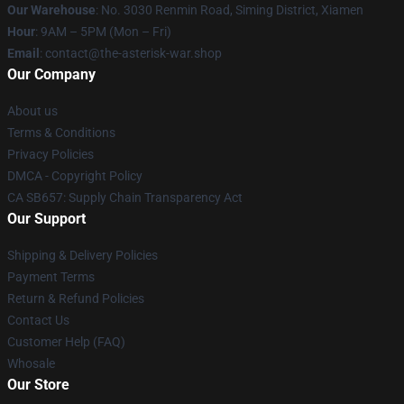
Our Warehouse
: No. 3030 Renmin Road, Siming District, Xiamen
Hour
: 9AM – 5PM (Mon – Fri)
Email
: contact@the-asterisk-war.shop
Our Company
About us
Terms & Conditions
Privacy Policies
DMCA - Copyright Policy
CA SB657: Supply Chain Transparency Act
Our Support
Shipping & Delivery Policies
Payment Terms
Return & Refund Policies
Contact Us
Customer Help (FAQ)
Whosale
Our Store