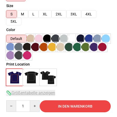
Size
S
M
L
XL
2XL
3XL
4XL
5XL
Color
Default
Print Location
Größentabelle anzeigen
Quantity
IN DEN WARENKORB