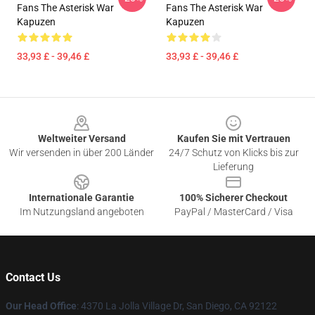
Fans The Asterisk War
Fans The Asterisk War
Kapuzen
Kapuzen
33,93 £ - 39,46 £
33,93 £ - 39,46 £
Footer
Weltweiter Versand
Kaufen Sie mit Vertrauen
Wir versenden in über 200 Länder
24/7 Schutz von Klicks bis zur
Lieferung
Internationale Garantie
100% Sicherer Checkout
Im Nutzungsland angeboten
PayPal / MasterCard / Visa
Contact Us
Our Head Office
: 4370 La Jolla Village Dr, San Diego, CA 92122