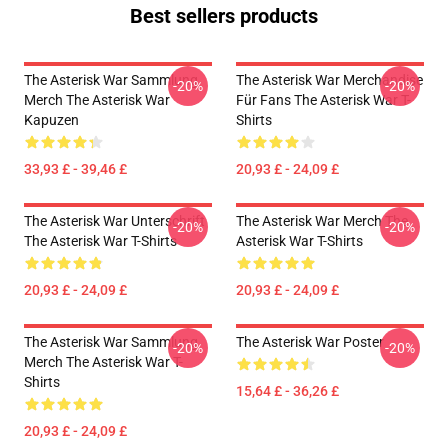
Best sellers products
The Asterisk War Sammlung
The Asterisk War Merchandise
-20%
-20%
Merch The Asterisk War
Für Fans The Asterisk War T-
Kapuzen
Shirts
33,93 £ - 39,46 £
20,93 £ - 24,09 £
The Asterisk War Unterschrift
The Asterisk War Merch The
-20%
-20%
The Asterisk War T-Shirts
Asterisk War T-Shirts
20,93 £ - 24,09 £
20,93 £ - 24,09 £
The Asterisk War Sammlung
The Asterisk War Poster
-20%
-20%
Merch The Asterisk War T-
Shirts
15,64 £ - 36,26 £
20,93 £ - 24,09 £