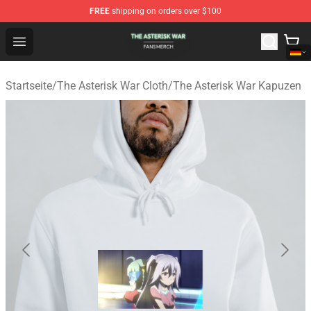
FREE
shipping on orders over $100
The Asterisk War Shop - Official The Asterisk War Merch
Open menu
Startseite
/
The Asterisk War Cloth
/
The Asterisk War Kapuzen