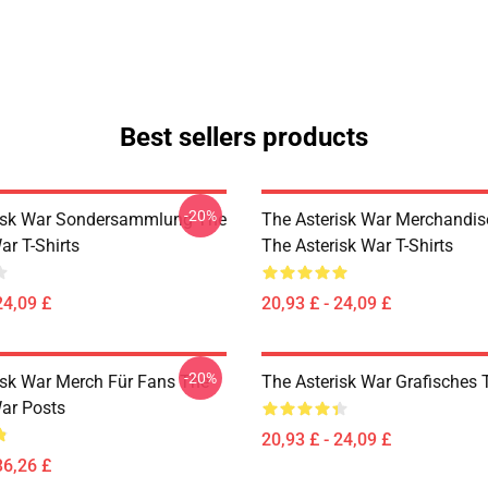
Best sellers products
-20%
isk War Sondersammlung The
The Asterisk War Merchandis
ar T-Shirts
The Asterisk War T-Shirts
24,09 £
20,93 £ - 24,09 £
-20%
isk War Merch Für Fans The
The Asterisk War Grafisches T
War Posts
20,93 £ - 24,09 £
36,26 £