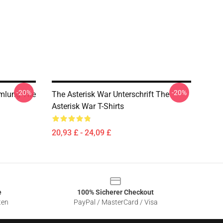
-20%
-20%
mlung The
The Asterisk War Unterschrift The
Asterisk War T-Shirts
20,93 £ - 24,09 £
e
100% Sicherer Checkout
ten
PayPal / MasterCard / Visa