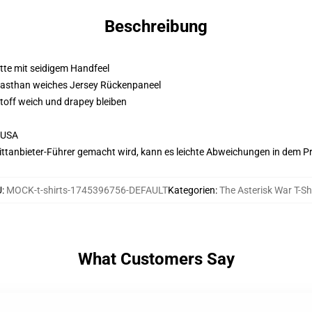
Beschreibung
atte mit seidigem Handfeel
Elasthan weiches Jersey Rückenpaneel
Stoff weich und drapey bleiben
 USA
 Drittanbieter-Führer gemacht wird, kann es leichte Abweichungen in dem P
U
:
MOCK-t-shirts-1745396756-DEFAULT
Kategorien
:
The Asterisk War T-Sh
What Customers Say