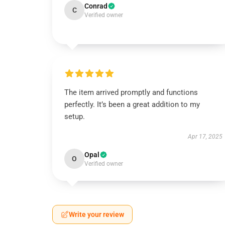
Conrad
C
Verified owner
The item arrived promptly and functions
perfectly. It’s been a great addition to my
setup.
Apr 17, 2025
Opal
O
Verified owner
Write your review