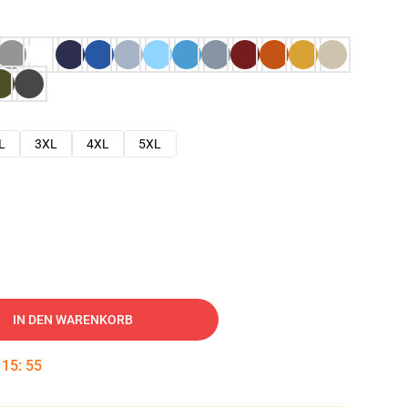
L
3XL
4XL
5XL
IN DEN WARENKORB
:
15
:
54