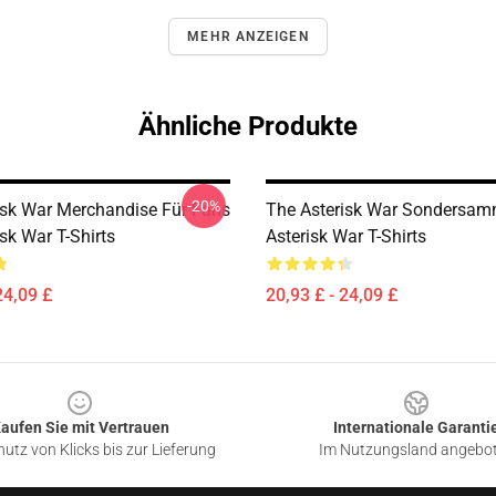
MEHR ANZEIGEN
Ähnliche Produkte
-20%
isk War Merchandise Für Fans
The Asterisk War Sondersam
sk War T-Shirts
Asterisk War T-Shirts
24,09 £
20,93 £ - 24,09 £
aufen Sie mit Vertrauen
Internationale Garanti
utz von Klicks bis zur Lieferung
Im Nutzungsland angebo