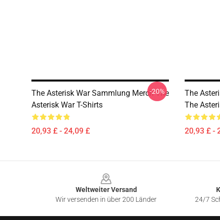
-20%
The Asterisk War Sammlung Merch The
The Aster
Asterisk War T-Shirts
The Asteri
20,93 £ - 24,09 £
20,93 £ - 
Footer
Weltweiter Versand
K
Wir versenden in über 200 Länder
24/7 Sch