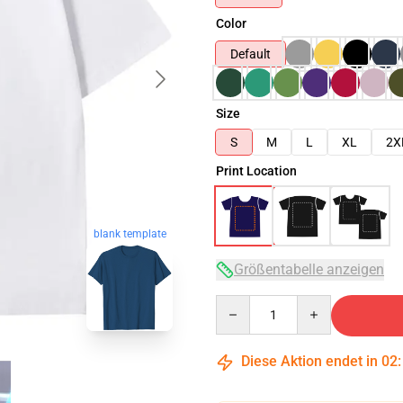
Color
Default
Size
S
M
L
XL
2X
Print Location
blank template
Größentabelle anzeigen
Quantity
Diese Aktion endet in
02