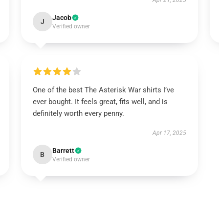
Apr 21, 2025
Jacob
J
Verified owner
One of the best The Asterisk War shirts I’ve
ever bought. It feels great, fits well, and is
definitely worth every penny.
Apr 17, 2025
Barrett
B
Verified owner