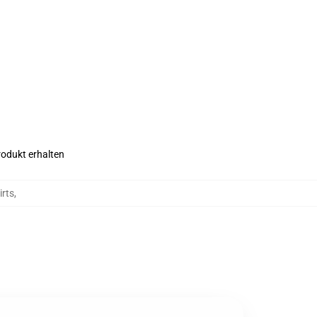
rodukt erhalten
irts
,