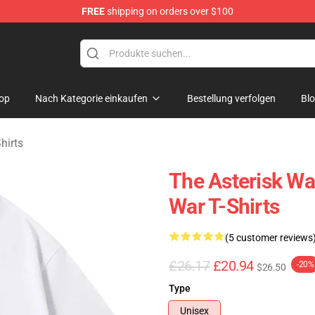
FREE
shipping on orders over $100
chandise Store
op
Nach Kategorie einkaufen
Bestellung verfolgen
Bl
hirts
The Asterisk War
War T-Shirts
(5 customer reviews
£26.17
£20.94
-20%
$26.50
Type
Unisex