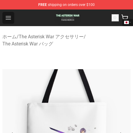
FREE
shipping on orders over $100
The Asterisk War Shop - Official The Asterisk War Merch
Open menu
ホーム
/
The Asterisk War アクセサリー
/
The Asterisk War バッグ