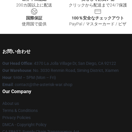
200カ国以上に配送
クリックから配送まで24/7保護
国際保証
100％安全なチェックアウト
使用国で提供
PayPal / マスターカード / ビザ
お問い合わせ
Our Head Office
: 4370 La Jolla Village Dr, San Diego, CA 92122
Our Warehouse
: No. 3030 Renmin Road, Siming District, Xiamen
Hour
: 9AM – 5PM (Mon – Fri)
Email
: contact@the-asterisk-war.shop
Our Company
About us
Terms & Conditions
Privacy Policies
DMCA - Copyright Policy
CA SB657: Supply Chain Transparency Act