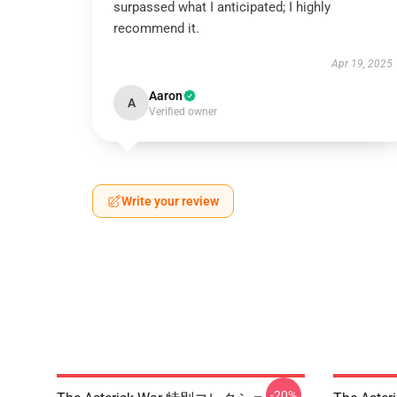
surpassed what I anticipated; I highly
recommend it.
Apr 19, 2025
Aaron
A
Verified owner
Write your review
-20%