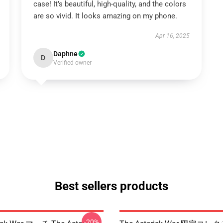
case! It’s beautiful, high-quality, and the colors
are so vivid. It looks amazing on my phone.
Apr 16, 2025
Daphne
D
Verified owner
Best sellers products
-20%