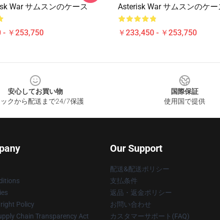
erisk War サムスンのケース
Asterisk War サムスンのケ
 - ￥253,750
￥233,450 - ￥253,750
安心してお買い物
国際保証
ックから配送まで24/7保護
使用国で提供
pany
Our Support
配送&配送ポリシー
itions
支払条件
ies
返品・返金ポリシー
ight Policy
お問い合わせ
upply Chain Transparency Act
カスタマーサポート(FAQ)