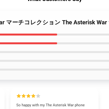
erisk War マーチコレクション The Asteris
So happy with my The Asterisk War phone