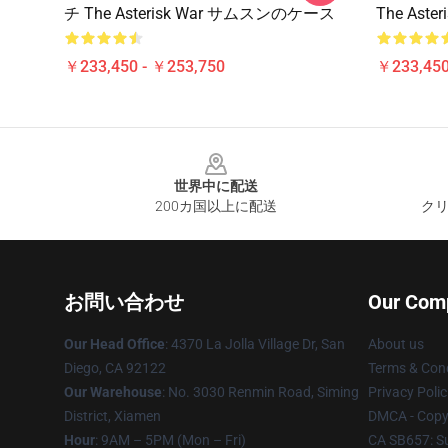
チ The Asterisk War サムスンのケース
The Ast
￥233,450 - ￥253,750
￥233,450
Footer
世界中に配送
200カ国以上に配送
クリ
お問い合わせ
Our Com
Our Head Office
: 4370 La Jolla Village Dr, San
About us
Diego, CA 92122
Terms & Cond
Our Warehouse
: No. 3030 Renmin Road, Siming
Privacy Polic
District, Xiamen
DMCA - Copyr
Hour
: 9AM – 5PM (Mon – Fri)
CA SB657: S