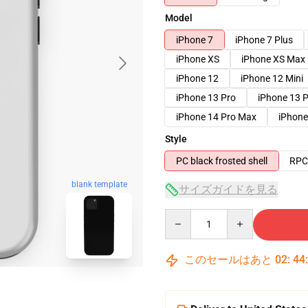
Model
iPhone 7
iPhone 7 Plus
iPhone XS
iPhone XS Max
iPhone 12
iPhone 12 Mini
iPhone 13 Pro
iPhone 13 
iPhone 14 Pro Max
iPhone
Style
PC black frosted shell
RPC 
blank template
サイズガイドを見る
Quantity
このセールはあと
02
:
44