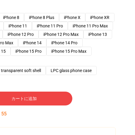
iPhone 8
iPhone 8 Plus
iPhone X
iPhone XR
iPhone 11
iPhone 11 Pro
iPhone 11 Pro Max
iPhone 12 Pro
iPhone 12 Pro Max
iPhone 13
Pro Max
iPhone 14
iPhone 14 Pro
 15
iPhone 15 Pro
iPhone 15 Pro Max
transparent soft shell
LPC glass phone case
カートに追加
:
54