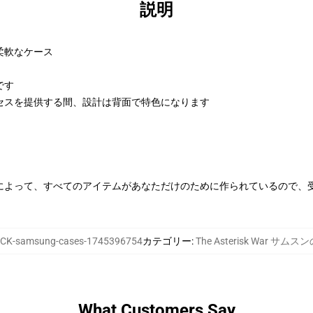
説明
柔軟なケース
です
セスを提供する間、設計は背面で特色になります
によって、すべてのアイテムがあなただけのために作られているので、
CK-samsung-cases-1745396754
カテゴリー
:
The Asterisk War サム
What Customers Say