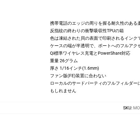
携帯電話のエッジの周りを握る耐久性のある
反指紋の終わりの衝撃吸収性TPUの箱
色は凍結された貝の表面で印刷されるインク
ケースの端が半透明で、ポートへのフルアク
Qi標準ワイヤレス充電とPowerShare対応
重量 26グラム
厚さ 1/16インチ(1.6mm)
ファン版(FE)装置に合わない
ローカルのサードパーティのフルフィルダー
もしれません
SKU
:
MO