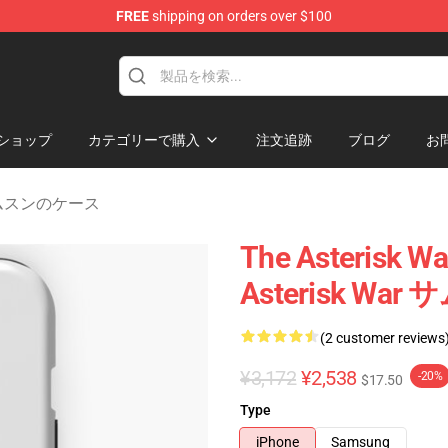
FREE
shipping on orders over $100
chandise Store
ショップ
カテゴリーで購入
注文追跡
ブログ
お
r サムスンのケース
The Asteris
Asterisk W
(2 customer reviews
¥3,172
¥2,538
-20%
$17.50
Type
iPhone
Samsung