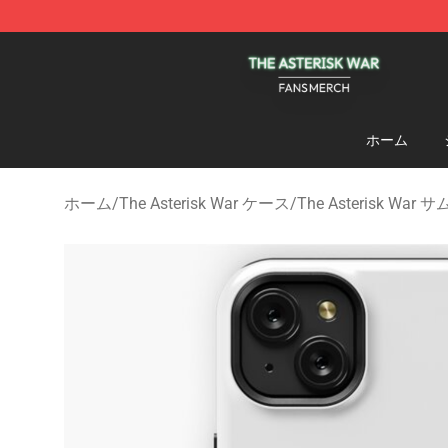
The Asterisk War Shop - Official The Asterisk War Mer
ホーム
ホーム
/
The Asterisk War ケース
/
The Asterisk Wa