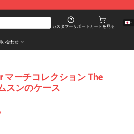
カスタマーサポート
カートを見る
問い合わせ
k War マーチコレクション The
ar サムスンのケース
)