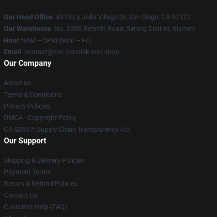
Our Head Office
: 4370 La Jolla Village Dr, San Diego, CA 92122
Our Warehouse
: No. 3030 Renmin Road, Siming District, Xiamen
Hour
: 9AM – 5PM (Mon – Fri)
Email
: contact@the-asterisk-war.shop
Our Company
About us
Terms & Conditions
Privacy Policies
DMCA - Copyright Policy
CA SB657: Supply Chain Transparency Act
Our Support
Shipping & Delivery Policies
Payment Terms
Return & Refund Policies
Contact Us
Customer Help (FAQ)