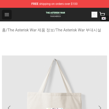
FREE
shipping on orders over $100
The Asterisk War Shop - Official The Asterisk War Merch
Open menu
홈
/
The Asterisk War 제품 정보
/
The Asterisk War 부대시설