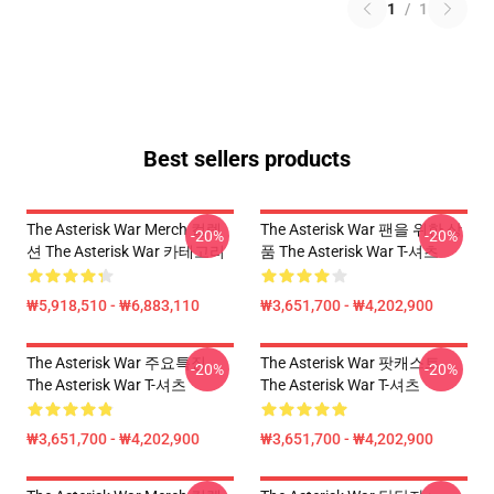
1
/
1
Best sellers products
The Asterisk War Merch 컬렉
The Asterisk War 팬을 위한 상
-20%
-20%
션 The Asterisk War 카테고리
품 The Asterisk War T-셔츠
₩5,918,510 - ₩6,883,110
₩3,651,700 - ₩4,202,900
The Asterisk War 주요특징
The Asterisk War 팟캐스트
-20%
-20%
The Asterisk War T-셔츠
The Asterisk War T-셔츠
₩3,651,700 - ₩4,202,900
₩3,651,700 - ₩4,202,900