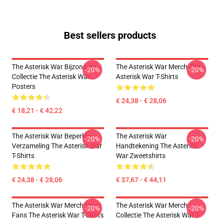
Best sellers products
The Asterisk War Bijzondere
The Asterisk War Merch The
-20%
-20%
Collectie The Asterisk War
Asterisk War T-Shirts
Posters
€ 24,38 - € 28,06
€ 18,21 - € 42,22
The Asterisk War Beperkte
The Asterisk War
-20%
-20%
Verzameling The Asterisk War
Handtekening The Asterisk
T-Shirts
War Zweetshirts
€ 24,38 - € 28,06
€ 37,67 - € 44,11
The Asterisk War Merch Voor
The Asterisk War Merch-
-20%
-20%
Fans The Asterisk War T-Shirts
Collectie The Asterisk War T-