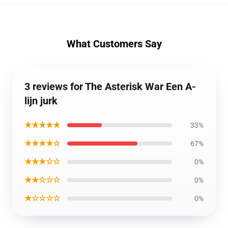
What Customers Say
3 reviews for The Asterisk War Een A-
lijn jurk
★★★★★
33%
★★★★☆
67%
★★★☆☆
0%
★★☆☆☆
0%
★☆☆☆☆
0%