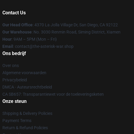
Contact Us
Our Head Office
: 4370 La Jolla Village Dr, San Diego, CA 92122
Our Warehouse
: No. 3030 Renmin Road, Siming District, Xiamen
Hour
: 9AM – 5PM (Mon – Fri)
Email
: contact@the-asterisk-war.shop
Ons bedrijf
Over ons
Algemene voorwaarden
Privacybeleid
DMCA - Auteursrechtbeleid
CA SB657: Transparantiewet voor de toeleveringsketen
Onze steun
Shipping & Delivery Policies
Payment Terms
Return & Refund Policies