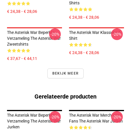
Shirts
€ 24,38 - € 28,06
€ 24,38 - € 28,06
The Asterisk War Beperkte
The Asterisk War Klassieke T-
-20%
-20%
Verzameling The Asterisk War
Shirt
Zweetshirts
€ 24,38 - € 28,06
€ 37,67 - € 44,11
BEKIJK MEER
Gerelateerde producten
The Asterisk War Beperkte
The Asterisk War Merch Voor
-20%
-20%
Verzameling The Asterisk War
Fans The Asterisk War Jurken
Jurken