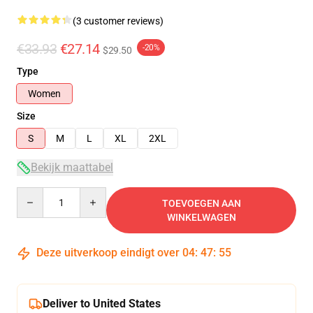
(3 customer reviews)
€33.93
€27.14
-20%
$29.50
Type
Women
Size
S
M
L
XL
2XL
Bekijk maattabel
Quantity
TOEVOEGEN AAN
WINKELWAGEN
Deze uitverkoop eindigt over
04
:
47
:
54
Deliver to United States