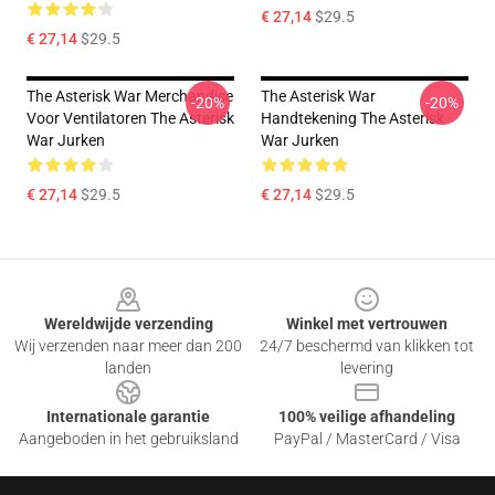
€ 27,14
$29.5
€ 27,14
$29.5
The Asterisk War Merchandise
The Asterisk War
-20%
-20%
Voor Ventilatoren The Asterisk
Handtekening The Asterisk
War Jurken
War Jurken
€ 27,14
$29.5
€ 27,14
$29.5
Footer
Wereldwijde verzending
Winkel met vertrouwen
Wij verzenden naar meer dan 200
24/7 beschermd van klikken tot
landen
levering
Internationale garantie
100% veilige afhandeling
Aangeboden in het gebruiksland
PayPal / MasterCard / Visa