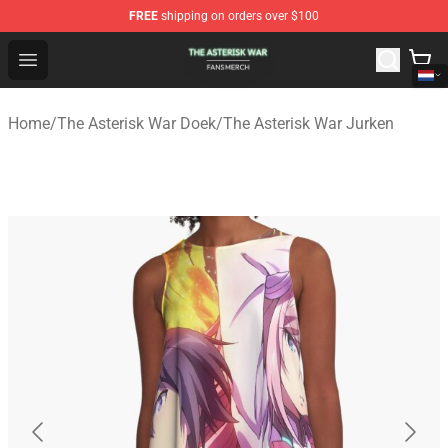
FREE
shipping on orders over $100
The Asterisk War Shop - Official The Asterisk War Merch
Open menu
Home
/
The Asterisk War Doek
/
The Asterisk War Jurken