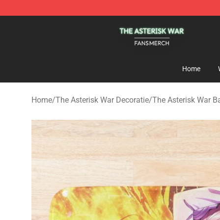
The Asterisk War Shop - Official The Asterisk War Mer
Home
Home
/
The Asterisk War Decoratie
/
The Asterisk War 