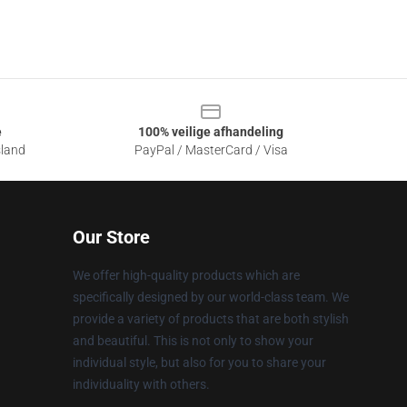
e
100% veilige afhandeling
sland
PayPal / MasterCard / Visa
Our Store
We offer high-quality products which are
specifically designed by our world-class team. We
provide a variety of products that are both stylish
and beautiful. This is not only to show your
individual style, but also for you to share your
individuality with others.