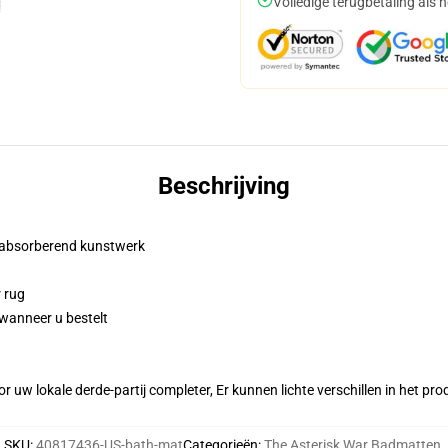
Volledige terugbetaling als 
Beschrijving
, absorberend kunstwerk
 rug
 wanneer u bestelt
r uw lokale derde-partij completer, Er kunnen lichte verschillen in het p
SKU
:
40817436-US-bath-mat
Categorieën
:
The Asterisk War Badmatten
,