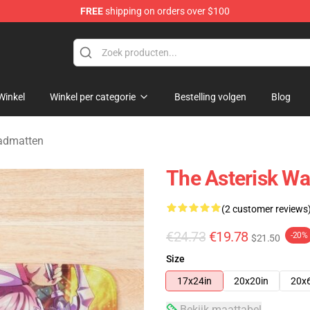
FREE
shipping on orders over $100
chandise Store
Winkel
Winkel per categorie
Bestelling volgen
Blog
Badmatten
The Asterisk W
(2 customer reviews
€24.73
€19.78
-20%
$21.50
Size
17x24in
20x20in
20x
Bekijk maattabel