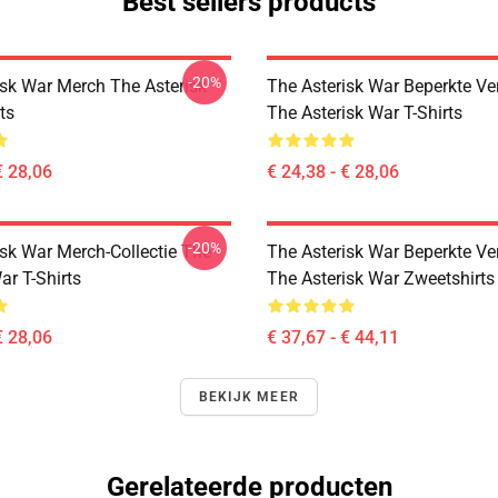
Best sellers products
-20%
isk War Merch The Asterisk
The Asterisk War Beperkte V
ts
The Asterisk War T-Shirts
€ 28,06
€ 24,38 - € 28,06
-20%
isk War Merch-Collectie The
The Asterisk War Beperkte V
ar T-Shirts
The Asterisk War Zweetshirts
€ 28,06
€ 37,67 - € 44,11
BEKIJK MEER
Gerelateerde producten