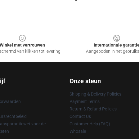
Winkel met vertrouwen
Internationale garanti
chermd van klikken tot levering
Aangeboden in het gebruik
jf
Onze steun
Shipping & Delivery Policies
oorwaarden
Payment Terms
d
Return & Refund Policies
rsrechtbeleid
Contact Us
ransparantiewet voor de
Customer Help (FAQ)
keten
Whosale