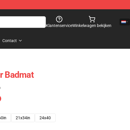
Klantenservice
Winkelwagen bekijken
Contact
ar Badmat
)
60in
21x34in
24x40