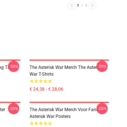
1
/
1
-20%
-20%
ng The
The Asterisk War Merch The Asterisk
War T-Shirts
€ 24,38 - € 28,06
-20%
-20%
ter
The Asterisk War Merch Voor Fans The
Asterisk War Posters