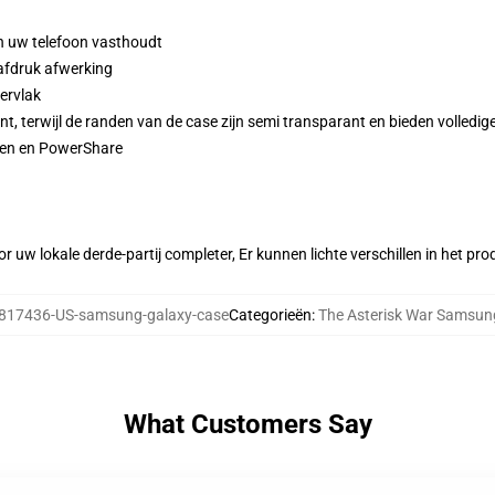
n uw telefoon vasthoudt
afdruk afwerking
pervlak
, terwijl de randen van de case zijn semi transparant en bieden volledig
den en PowerShare
r uw lokale derde-partij completer, Er kunnen lichte verschillen in het p
817436-US-samsung-galaxy-case
Categorieën
:
The Asterisk War Samsun
What Customers Say