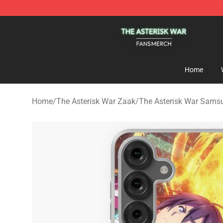
The Asterisk War Shop - Official The Asterisk War Mer
Home
Home
/
The Asterisk War Zaak
/
The Asterisk War Sams