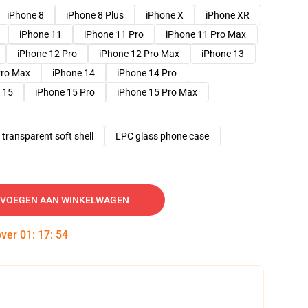
iPhone 8
iPhone 8 Plus
iPhone X
iPhone XR
iPhone 11
iPhone 11 Pro
iPhone 11 Pro Max
iPhone 12 Pro
iPhone 12 Pro Max
iPhone 13
Pro Max
iPhone 14
iPhone 14 Pro
 15
iPhone 15 Pro
iPhone 15 Pro Max
transparent soft shell
LPC glass phone case
VOEGEN AAN WINKELWAGEN
over
01
:
17
:
53