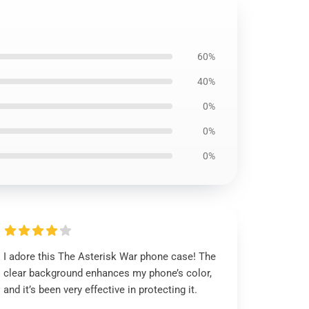
60%
40%
0%
0%
0%
I adore this The Asterisk War phone case! The
clear background enhances my phone’s color,
and it’s been very effective in protecting it.