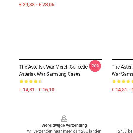
€ 24,38 - € 28,06
-20%
The Asterisk War Merch-Collectie The
The Aster
Asterisk War Samsung Cases
War Sams
€ 14,81 - € 16,10
€ 14,81 - 
Footer
Wereldwijde verzending
Wij verzenden naar meer dan 200 landen
24/7 bes