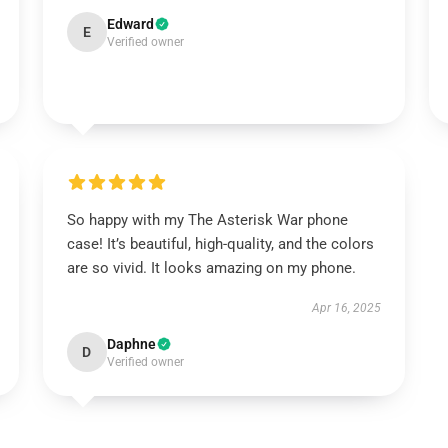
Edward
E
Verified owner
So happy with my The Asterisk War phone
case! It’s beautiful, high-quality, and the colors
are so vivid. It looks amazing on my phone.
Apr 16, 2025
Daphne
D
Verified owner