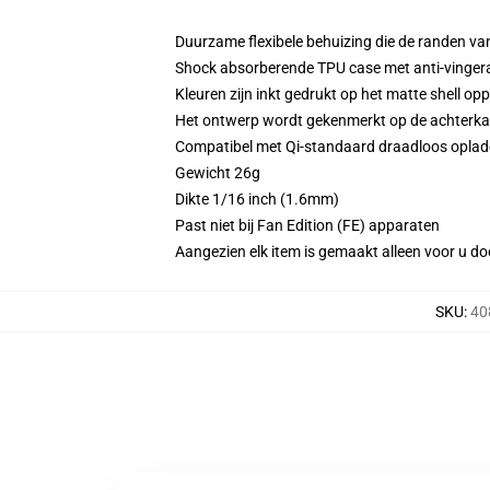
Duurzame flexibele behuizing die de randen va
Shock absorberende TPU case met anti-vinger
Kleuren zijn inkt gedrukt op het matte shell op
Het ontwerp wordt gekenmerkt op de achterkant
Compatibel met Qi-standaard draadloos opla
Gewicht 26g
Dikte 1/16 inch (1.6mm)
Past niet bij Fan Edition (FE) apparaten
Aangezien elk item is gemaakt alleen voor u doo
SKU
:
40