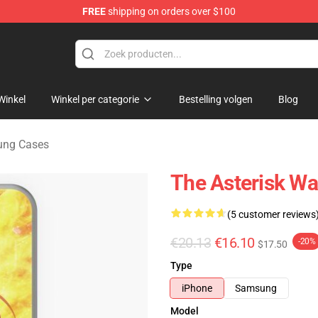
FREE
shipping on orders over $100
chandise Store
Winkel
Winkel per categorie
Bestelling volgen
Blog
ung Cases
The Asterisk W
(5 customer reviews
€20.13
€16.10
-20%
$17.50
Type
iPhone
Samsung
Model