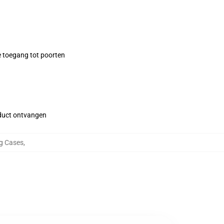
e toegang tot poorten
roduct ontvangen
g Cases
,