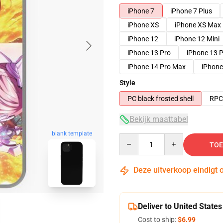
iPhone 7
iPhone 7 Plus
iPhone XS
iPhone XS Max
iPhone 12
iPhone 12 Mini
iPhone 13 Pro
iPhone 13 
iPhone 14 Pro Max
iPhone
Style
PC black frosted shell
RPC 
Bekijk maattabel
blank template
Quantity
TOE
Deze uitverkoop eindigt 
Deliver to United States
Cost to ship:
$6.99