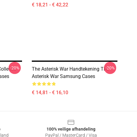
€ 18,21 - € 42,22
-20%
-20%
ollectie
The Asterisk War Handtekening The
ases
Asterisk War Samsung Cases
€ 14,81 - € 16,10
e
100% veilige afhandeling
sland
PayPal / MasterCard / Visa