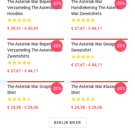
The Asterisk War Beperkte
The Asterisk War
-20%
-20%
Verzameling The Asterisk War
Handtekening The Asterisk
Hoodies
War Zweetshirts
€ 39,51 - € 45,95
€ 37,67 - € 44,11
The Asterisk War Beperkte
The Asterisk War Design
-20%
-20%
Verzameling The Asterisk War
Sweatshirt
Zweetshirts
€ 37,67 - € 44,11
€ 37,67 - € 44,11
The Asterisk War Graphic T-
The Asterisk War Klassieke T-
-20%
-20%
Shirt
Shirt
€ 24,38 - € 28,06
€ 24,38 - € 28,06
BEKIJK MEER