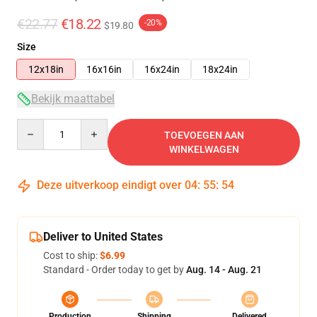
€22.77
€18.22
-20%
$19.80
Size
12x18in
16x16in
16x24in
18x24in
Bekijk maattabel
Quantity
TOEVOEGEN AAN
WINKELWAGEN
Deze uitverkoop eindigt over
04
:
55
:
53
Deliver to United States
Cost to ship:
$6.99
Standard - Order today to get by
Aug. 14 - Aug. 21
Production
Shipping
Delivered