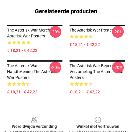
Gerelateerde producten
The Asterisk War Merch The
The Asterisk War Poster
-20%
-20%
Asterisk War Posters
€ 18,21 - € 42,22
€ 18,21 - € 42,22
The Asterisk War
The Asterisk War Beperkte
-20%
-20%
Handtekening The Asterisk
Verzameling The Asterisk War
War Posters
Posters
€ 18,21 - € 42,22
€ 18,21 - € 42,22
Footer
Wereldwijde verzending
Winkel met vertrouwen