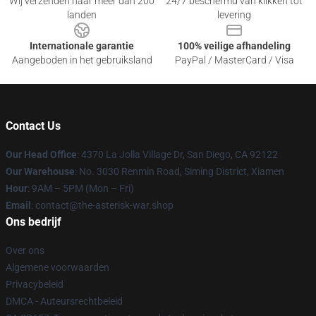
Wij verzenden naar meer dan 200
24/7 beschermd van klikken tot
landen
levering
Internationale garantie
100% veilige afhandeling
Aangeboden in het gebruiksland
PayPal / MasterCard / Visa
Contact Us
Our Head Office
: 4370 La Jolla Village Dr, San Diego, CA 92122
Our Warehouse
: No. 3030 Renmin Road, Siming District, Xiamen
Hour
: 9AM – 5PM (Mon – Fri)
Email
: contact@the-asterisk-war.shop
Ons bedrijf
Over ons
Algemene voorwaarden
Privacybeleid
DMCA - Auteursrechtbeleid