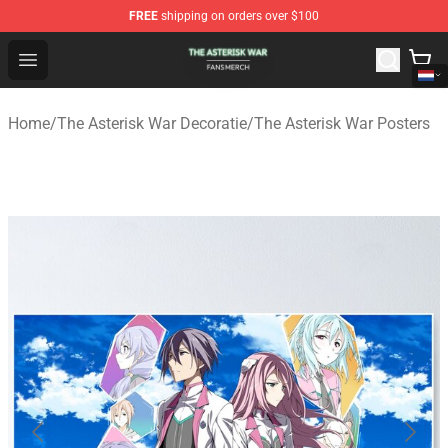
FREE
shipping on orders over $100
The Asterisk War Shop - Official The Asterisk War Merch
Open menu
Home
/
The Asterisk War Decoratie
/
The Asterisk War Posters