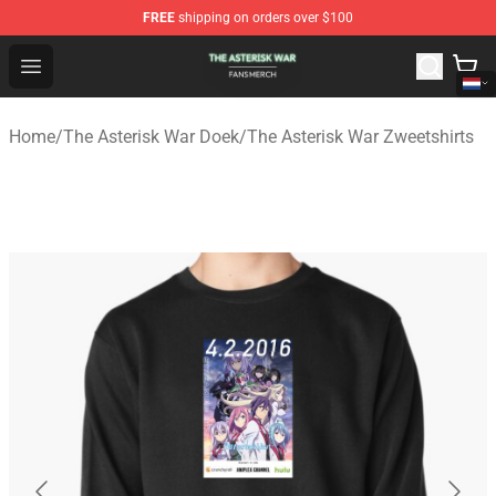
FREE
shipping on orders over $100
The Asterisk War Shop - Official The Asterisk War Merch
Open menu
Home
/
The Asterisk War Doek
/
The Asterisk War Zweetshirts