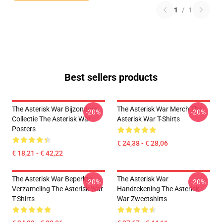
1
/
1
Best sellers products
The Asterisk War Bijzondere
The Asterisk War Merch The
-20%
-20%
Collectie The Asterisk War
Asterisk War T-Shirts
Posters
€ 24,38 - € 28,06
€ 18,21 - € 42,22
The Asterisk War Beperkte
The Asterisk War
-20%
-20%
Verzameling The Asterisk War
Handtekening The Asterisk
T-Shirts
War Zweetshirts