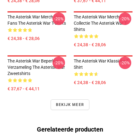
€ 24,38 - € 28,06
€ 37,67 - € 44,11
The Asterisk War Merch Voor
The Asterisk War Merch-
-20%
-20%
Fans The Asterisk War T-Shirts
Collectie The Asterisk War T-
Shirts
€ 24,38 - € 28,06
€ 24,38 - € 28,06
The Asterisk War Beperkte
The Asterisk War Klassieke T-
-20%
-20%
Verzameling The Asterisk War
Shirt
Zweetshirts
€ 24,38 - € 28,06
€ 37,67 - € 44,11
BEKIJK MEER
Gerelateerde producten