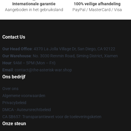
Internationale garantie
100% veilige afhandeling
Aangeboden in het gebruiksland
PayPal / MasterCard / Visa
Contact Us
Our Head Office
: 4370 La Jolla Village Dr, San Diego, CA 92122
Our Warehouse
: No. 3030 Renmin Road, Siming District, Xiamen
Hour
: 9AM – 5PM (Mon – Fri)
Email
: contact@the-asterisk-war.shop
Ons bedrijf
Over ons
Algemene voorwaarden
Privacybeleid
DMCA - Auteursrechtbeleid
CA SB657: Transparantiewet voor de toeleveringsketen
Onze steun