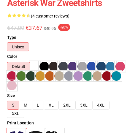
Asterisk War Zweetshirts
(4 customer reviews)
€47.09
€37.67
-20%
$40.95
Type
Unisex
Color
Default
Size
S
M
L
XL
2XL
3XL
4XL
5XL
Print Location