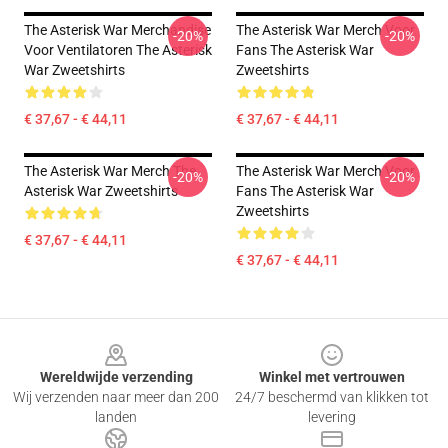
The Asterisk War Merchandise
The Asterisk War Merch Voor
-20%
-20%
Voor Ventilatoren The Asterisk
Fans The Asterisk War
War Zweetshirts
Zweetshirts
€ 37,67 - € 44,11
€ 37,67 - € 44,11
The Asterisk War Merch The
The Asterisk War Merch Voor
-20%
-20%
Asterisk War Zweetshirts
Fans The Asterisk War
Zweetshirts
€ 37,67 - € 44,11
€ 37,67 - € 44,11
Footer
Wereldwijde verzending
Winkel met vertrouwen
Wij verzenden naar meer dan 200
24/7 beschermd van klikken tot
landen
levering