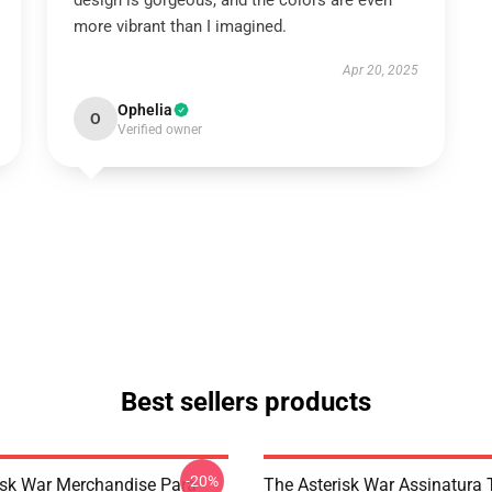
design is gorgeous, and the colors are even
more vibrant than I imagined.
Apr 20, 2025
Ophelia
O
Verified owner
Best sellers products
-20%
isk War Merchandise Para
The Asterisk War Assinatura 