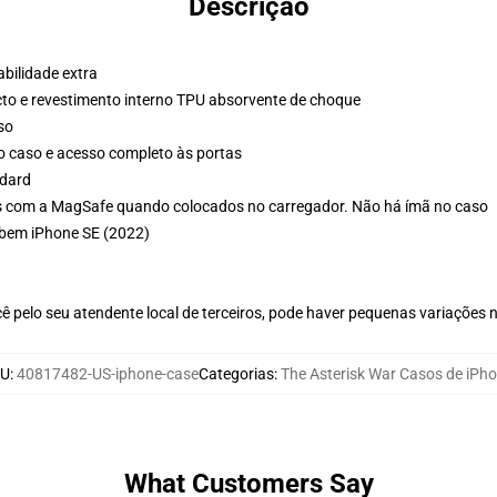
Descrição
bilidade extra
cto e revestimento interno TPU absorvente de choque
so
o caso e acesso completo às portas
ndard
s com a MagSafe quando colocados no carregador. Não há ímã no caso
abem iPhone SE (2022)
ê pelo seu atendente local de terceiros, pode haver pequenas variações 
U
:
40817482-US-iphone-case
Categorias
:
The Asterisk War Casos de iPh
What Customers Say