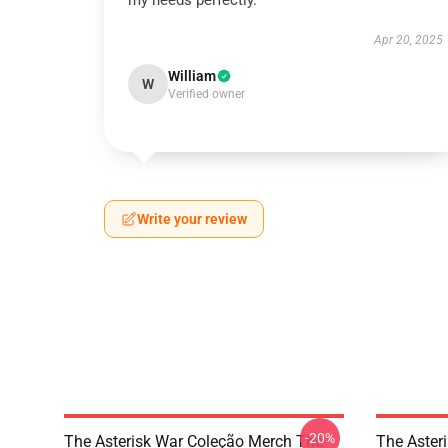
my needs perfectly.
Apr 20, 2025
William
W
Verified owner
Write your review
-20%
The Asterisk War Coleção Merch The
The Aster