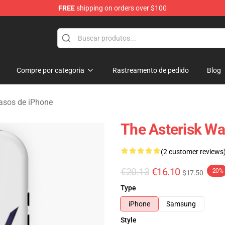
FREE
shipping on orders over $100
chandise Store
Compre por categoria
Rastreamento de pedido
Blog
asos de iPhone
The Asterisk W
(2 customer reviews
€20.13
€16.10
-20%
$17.50
Type
iPhone
Samsung
Style