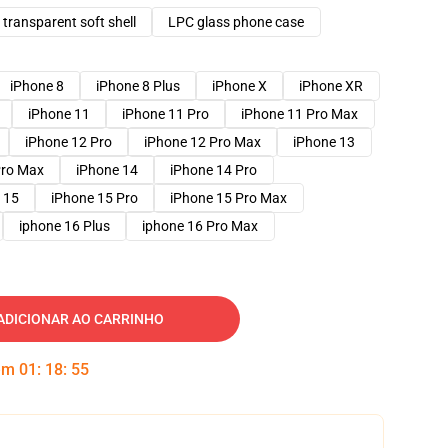
transparent soft shell
LPC glass phone case
iPhone 8
iPhone 8 Plus
iPhone X
iPhone XR
iPhone 11
iPhone 11 Pro
iPhone 11 Pro Max
iPhone 12 Pro
iPhone 12 Pro Max
iPhone 13
Pro Max
iPhone 14
iPhone 14 Pro
 15
iPhone 15 Pro
iPhone 15 Pro Max
iphone 16 Plus
iphone 16 Pro Max
ADICIONAR AO CARRINHO
 em
01
:
18
:
54