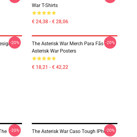
War T-Shirts
€ 24,38 - € 28,06
-20%
-20%
esign
The Asterisk War Merch Para Fãs The
Asterisk War Posters
€ 18,21 - € 42,22
-20%
-20%
The
The Asterisk War Caso Tough IPhone