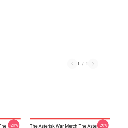
1
/
1
-20%
-20%
The
The Asterisk War Merch The Asterisk