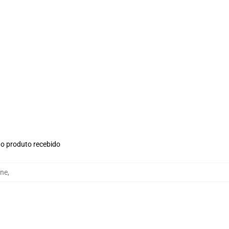
no produto recebido
one
,