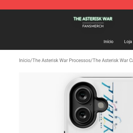
The Asterisk War Shop - Official The Asterisk War Mer
Início
Loja
Início
/
The Asterisk War Processos
/
The Asterisk War C