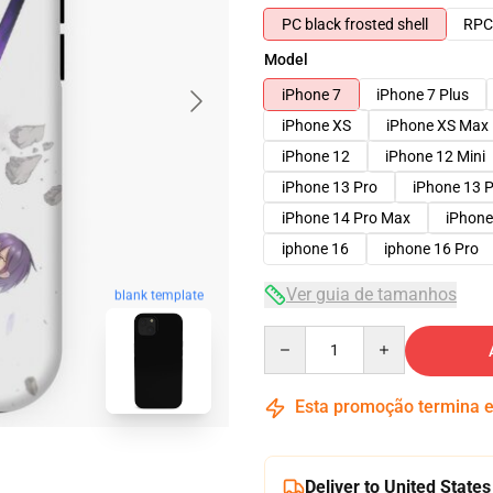
PC black frosted shell
RPC 
Model
iPhone 7
iPhone 7 Plus
iPhone XS
iPhone XS Max
iPhone 12
iPhone 12 Mini
iPhone 13 Pro
iPhone 13 
iPhone 14 Pro Max
iPhone
iphone 16
iphone 16 Pro
Ver guia de tamanhos
blank template
Quantity
Esta promoção termina
Deliver to United States