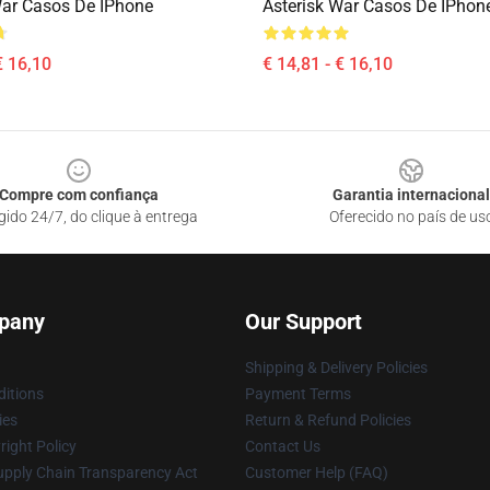
War Casos De IPhone
Asterisk War Casos De IPhon
€ 16,10
€ 14,81 - € 16,10
Compre com confiança
Garantia internacional
gido 24/7, do clique à entrega
Oferecido no país de us
pany
Our Support
Shipping & Delivery Policies
itions
Payment Terms
ies
Return & Refund Policies
ight Policy
Contact Us
upply Chain Transparency Act
Customer Help (FAQ)