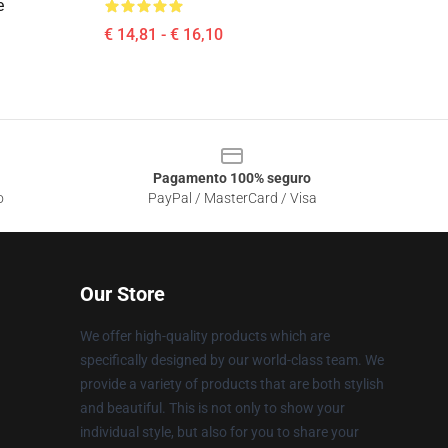
e
€ 14,81 - € 16,10
Pagamento 100% seguro
o
PayPal / MasterCard / Visa
Our Store
We offer high-quality products which are
specifically designed by our world-class team. We
provide a variety of products that are both stylish
and beautiful. This is not only to show your
individual style, but also for you to share your