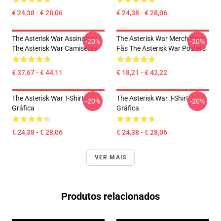
€ 24,38 - € 28,06
€ 24,38 - € 28,06
The Asterisk War Assinatura
The Asterisk War Merch Para
-20%
-20%
The Asterisk War Camisetas
Fãs The Asterisk War Posters
€ 37,67 - € 44,11
€ 18,21 - € 42,22
The Asterisk War T-Shirt
The Asterisk War T-Shirt
-20%
-20%
Gráfica
Gráfica
€ 24,38 - € 28,06
€ 24,38 - € 28,06
VER MAIS
Produtos relacionados