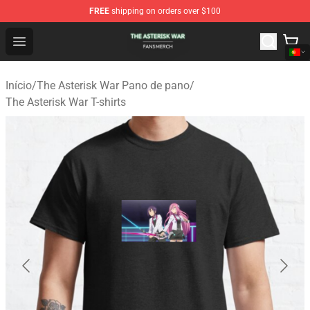
FREE
shipping on orders over $100
The Asterisk War Shop - Official The Asterisk War Merch
Open menu
Início
/
The Asterisk War Pano de pano
/
The Asterisk War T-shirts