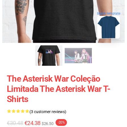
blank template
The Asterisk War Coleção
Limitada The Asterisk War T-
Shirts
(3 customer reviews)
€30.48
€24.38
-20%
$26.50