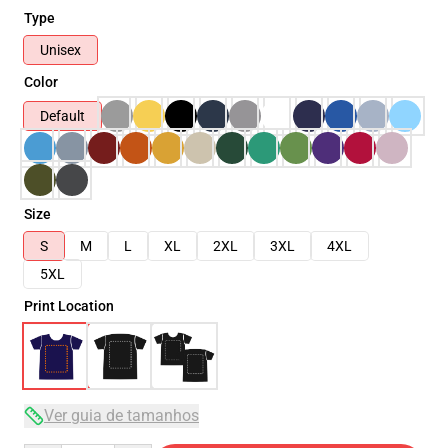
Type
Unisex
Color
Default
Size
S
M
L
XL
2XL
3XL
4XL
5XL
Print Location
Ver guia de tamanhos