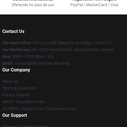
Oferecido no país de uso
PayPal / MasterCard / Visa
Contact Us
Our Head Office
: 4370 La Jolla Village Dr, San Diego, CA 92122
Our Warehouse
: No. 3030 Renmin Road, Siming District, Xiamen
Hour
: 9AM – 5PM (Mon – Fri)
Email
: contact@the-asterisk-war.shop
Our Company
About us
Terms & Conditions
Privacy Policies
DMCA - Copyright Policy
CA SB657: Supply Chain Transparency Act
Our Support
Shipping & Delivery Policies