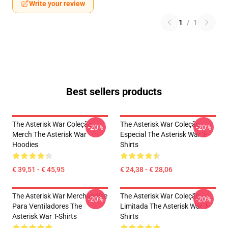
Write your review
1
/
1
Best sellers products
The Asterisk War Coleção
The Asterisk War Coleção
-20%
-20%
Merch The Asterisk War
Especial The Asterisk War T-
Hoodies
Shirts
€ 39,51 - € 45,95
€ 24,38 - € 28,06
The Asterisk War Merchandise
The Asterisk War Coleção
-20%
-20%
Para Ventiladores The
Limitada The Asterisk War T-
Asterisk War T-Shirts
Shirts