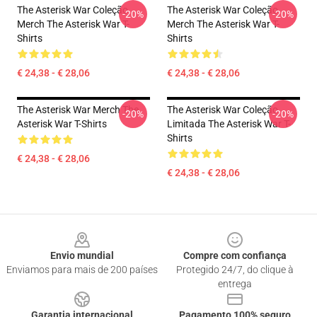
The Asterisk War Coleção
The Asterisk War Coleção
-20%
-20%
Merch The Asterisk War T-
Merch The Asterisk War T-
Shirts
Shirts
€ 24,38 - € 28,06
€ 24,38 - € 28,06
The Asterisk War Merch The
The Asterisk War Coleção
-20%
-20%
Asterisk War T-Shirts
Limitada The Asterisk War T-
Shirts
€ 24,38 - € 28,06
€ 24,38 - € 28,06
Footer
Envio mundial
Compre com confiança
Enviamos para mais de 200 países
Protegido 24/7, do clique à
entrega
Garantia internacional
Pagamento 100% seguro