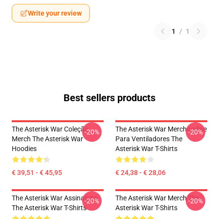
Write your review
1
/
1
Best sellers products
The Asterisk War Coleção
The Asterisk War Merchandise
-20%
-20%
Merch The Asterisk War
Para Ventiladores The
Hoodies
Asterisk War T-Shirts
€ 39,51 - € 45,95
€ 24,38 - € 28,06
The Asterisk War Assinatura
The Asterisk War Merch The
-20%
-20%
The Asterisk War T-Shirts
Asterisk War T-Shirts