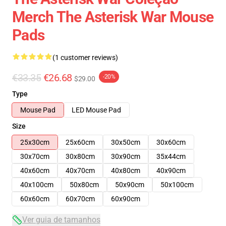
Merch The Asterisk War Mouse
Pads
(1 customer reviews)
€33.35
€26.68
-20%
$29.00
Type
Mouse Pad
LED Mouse Pad
Size
25x30cm
25x60cm
30x50cm
30x60cm
30x70cm
30x80cm
30x90cm
35x44cm
40x60cm
40x70cm
40x80cm
40x90cm
40x100cm
50x80cm
50x90cm
50x100cm
60x60cm
60x70cm
60x90cm
Ver guia de tamanhos