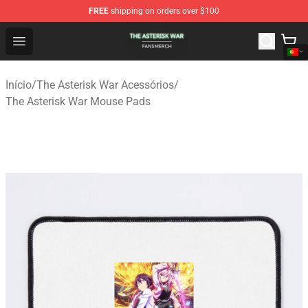
FREE
shipping on orders over $100
The Asterisk War Shop - Official The Asterisk War Merch
Open menu
Início
/
The Asterisk War Acessórios
/
The Asterisk War Mouse Pads