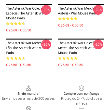
The Asterisk War Coleção
The Asterisk War Merch The
-20%
-20%
Especial The Asterisk War
Asterisk War Mouse Pads
Mouse Pads
€ 26,68 - € 50,50
€ 26,68 - € 50,50
The Asterisk War Merch Para
The Asterisk War Coleção
-20%
-20%
Fãs The Asterisk War Mouse
Merch The Asterisk War
Pads
Mouse Pads
€ 26,68 - € 50,50
€ 26,68 - € 50,50
Footer
Envio mundial
Compre com confiança
Enviamos para mais de 200 países
Protegido 24/7, do clique à
entrega