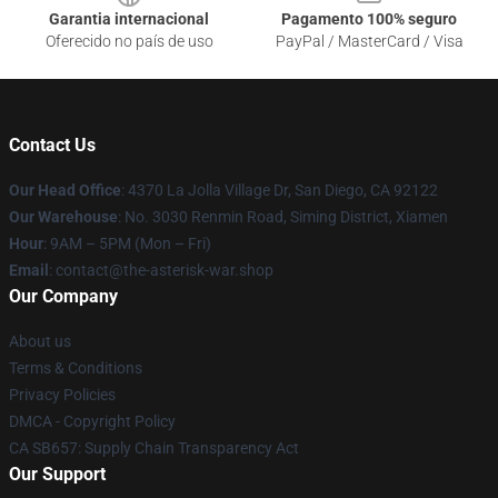
Garantia internacional
Pagamento 100% seguro
Oferecido no país de uso
PayPal / MasterCard / Visa
Contact Us
Our Head Office
: 4370 La Jolla Village Dr, San Diego, CA 92122
Our Warehouse
: No. 3030 Renmin Road, Siming District, Xiamen
Hour
: 9AM – 5PM (Mon – Fri)
Email
: contact@the-asterisk-war.shop
Our Company
About us
Terms & Conditions
Privacy Policies
DMCA - Copyright Policy
CA SB657: Supply Chain Transparency Act
Our Support