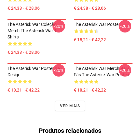
€ 24,38 - € 28,06
€ 24,38 - € 28,06
The Asterisk War Coleção
The Asterisk War Poster
-20%
-20%
Merch The Asterisk War T-
Shirts
€ 18,21 - € 42,22
€ 24,38 - € 28,06
The Asterisk War Poster De
The Asterisk War Merch Para
-20%
-20%
Design
Fãs The Asterisk War Posters
€ 18,21 - € 42,22
€ 18,21 - € 42,22
VER MAIS
Produtos relacionados