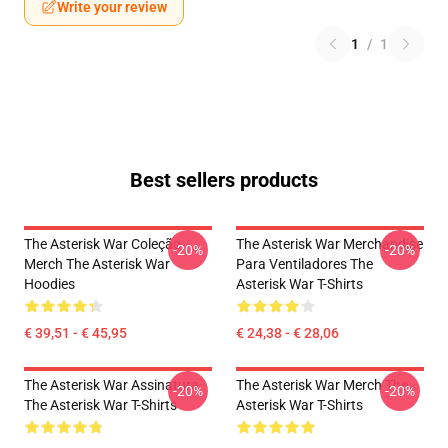
Write your review
1
/
1
Best sellers products
The Asterisk War Coleção
The Asterisk War Merchandise
-20%
-20%
Merch The Asterisk War
Para Ventiladores The
Hoodies
Asterisk War T-Shirts
€ 39,51 - € 45,95
€ 24,38 - € 28,06
The Asterisk War Assinatura
The Asterisk War Merch The
-20%
-20%
The Asterisk War T-Shirts
Asterisk War T-Shirts