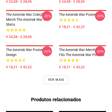
€ 24,38 - € 28,06
€ 24,38 - € 28,06
The Asterisk War Coleção
The Asterisk War Poster
-20%
-20%
Merch The Asterisk War T-
Shirts
€ 18,21 - € 42,22
€ 24,38 - € 28,06
The Asterisk War Poster De
The Asterisk War Merch Para
-20%
-20%
Design
Fãs The Asterisk War Posters
€ 18,21 - € 42,22
€ 18,21 - € 42,22
VER MAIS
Produtos relacionados