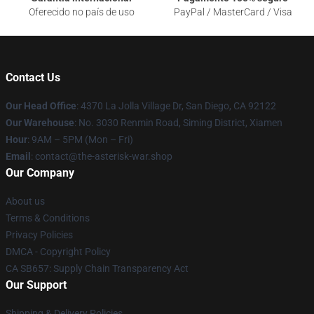
Oferecido no país de uso
PayPal / MasterCard / Visa
Contact Us
Our Head Office
: 4370 La Jolla Village Dr, San Diego, CA 92122
Our Warehouse
: No. 3030 Renmin Road, Siming District, Xiamen
Hour
: 9AM – 5PM (Mon – Fri)
Email
: contact@the-asterisk-war.shop
Our Company
About us
Terms & Conditions
Privacy Policies
DMCA - Copyright Policy
CA SB657: Supply Chain Transparency Act
Our Support
Shipping & Delivery Policies