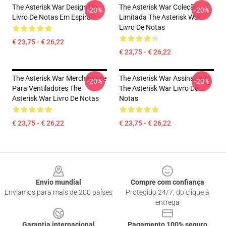
The Asterisk War Design De
The Asterisk War Coleção
-20%
-20%
Livro De Notas Em Espiral
Limitada The Asterisk War
Livro De Notas
€ 23,75 - € 26,22
€ 23,75 - € 26,22
The Asterisk War Merchandise
The Asterisk War Assinatura
-20%
-20%
Para Ventiladores The
The Asterisk War Livro De
Asterisk War Livro De Notas
Notas
€ 23,75 - € 26,22
€ 23,75 - € 26,22
Footer
Envio mundial
Compre com confiança
Enviamos para mais de 200 países
Protegido 24/7, do clique à
entrega
Garantia internacional
Pagamento 100% seguro