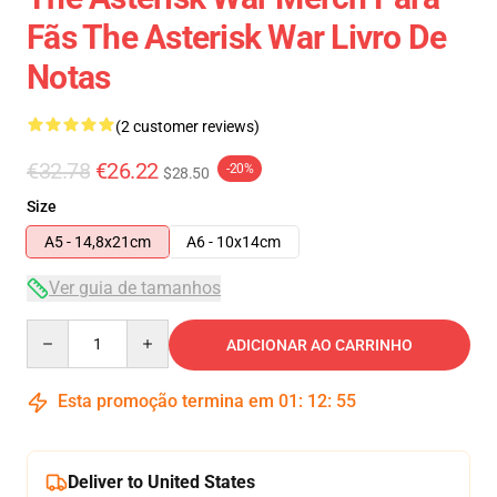
Fãs The Asterisk War Livro De
Notas
(2 customer reviews)
€32.78
€26.22
-20%
$28.50
Size
A5 - 14,8x21cm
A6 - 10x14cm
Ver guia de tamanhos
Quantity
ADICIONAR AO CARRINHO
Esta promoção termina em
01
:
12
:
55
Deliver to United States