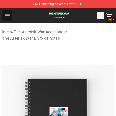
FREE
shipping on orders over $100
The Asterisk War Shop - Official The Asterisk War Merch
Open menu
Início
/
The Asterisk War Acessórios
/
The Asterisk War Livro de notas