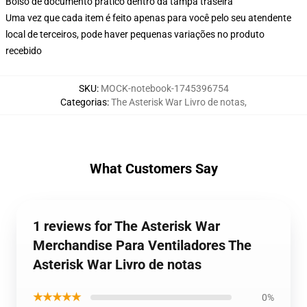
Bolso de documento prático dentro da tampa traseira
Uma vez que cada item é feito apenas para você pelo seu atendente
local de terceiros, pode haver pequenas variações no produto
recebido
SKU
:
MOCK-notebook-1745396754
Categorias
:
The Asterisk War Livro de notas
,
What Customers Say
1 reviews for The Asterisk War
Merchandise Para Ventiladores The
Asterisk War Livro de notas
★★★★★
0%