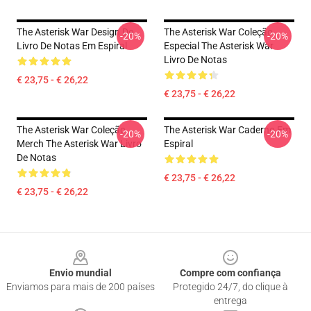
The Asterisk War Design De
The Asterisk War Coleção
-20%
-20%
Livro De Notas Em Espiral
Especial The Asterisk War
Livro De Notas
€ 23,75 - € 26,22
€ 23,75 - € 26,22
The Asterisk War Coleção
The Asterisk War Caderno Em
-20%
-20%
Merch The Asterisk War Livro
Espiral
De Notas
€ 23,75 - € 26,22
€ 23,75 - € 26,22
Footer
Envio mundial
Compre com confiança
Enviamos para mais de 200 países
Protegido 24/7, do clique à
entrega