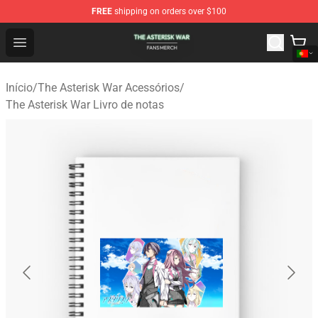
FREE
shipping on orders over $100
The Asterisk War Shop - Official The Asterisk War Merch
Open menu
Início
/
The Asterisk War Acessórios
/
The Asterisk War Livro de notas