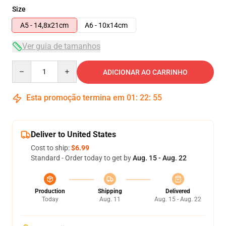
Size
A5 - 14,8x21cm
A6 - 10x14cm
Ver guia de tamanhos
Quantity
ADICIONAR AO CARRINHO
Esta promoção termina em
01
:
22
:
54
Deliver to United States
Cost to ship:
$6.99
Standard - Order today to get by
Aug. 15 - Aug. 22
Production
Shipping
Delivered
Today
Aug. 11
Aug. 15 - Aug. 22