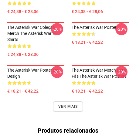
€ 24,38 - € 28,06
€ 24,38 - € 28,06
The Asterisk War Coleção
The Asterisk War Poster
-20%
-20%
Merch The Asterisk War T-
Shirts
€ 18,21 - € 42,22
€ 24,38 - € 28,06
The Asterisk War Poster De
The Asterisk War Merch Para
-20%
-20%
Design
Fãs The Asterisk War Posters
€ 18,21 - € 42,22
€ 18,21 - € 42,22
VER MAIS
Produtos relacionados