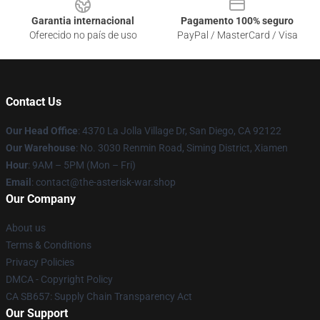
Garantia internacional
Pagamento 100% seguro
Oferecido no país de uso
PayPal / MasterCard / Visa
Contact Us
Our Head Office
: 4370 La Jolla Village Dr, San Diego, CA 92122
Our Warehouse
: No. 3030 Renmin Road, Siming District, Xiamen
Hour
: 9AM – 5PM (Mon – Fri)
Email
: contact@the-asterisk-war.shop
Our Company
About us
Terms & Conditions
Privacy Policies
DMCA - Copyright Policy
CA SB657: Supply Chain Transparency Act
Our Support