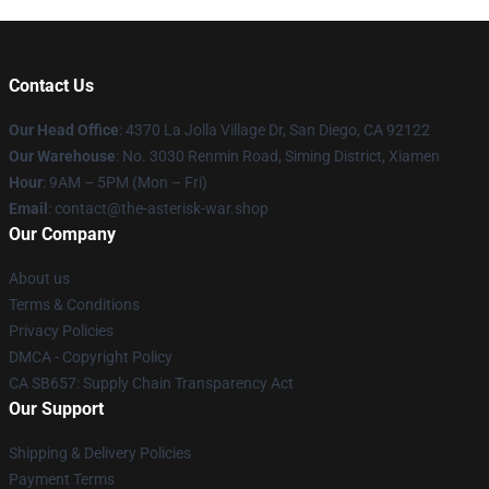
Contact Us
Our Head Office
: 4370 La Jolla Village Dr, San Diego, CA 92122
Our Warehouse
: No. 3030 Renmin Road, Siming District, Xiamen
Hour
: 9AM – 5PM (Mon – Fri)
Email
: contact@the-asterisk-war.shop
Our Company
About us
Terms & Conditions
Privacy Policies
DMCA - Copyright Policy
CA SB657: Supply Chain Transparency Act
Our Support
Shipping & Delivery Policies
Payment Terms