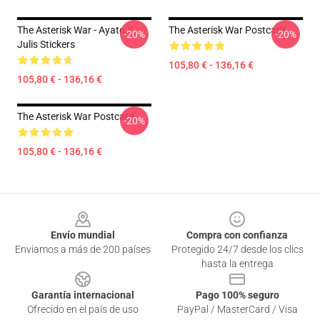
The Asterisk War - Ayato Y
The Asterisk War Postcard
-20%
-20%
Julis Stickers
105,80 € - 136,16 €
105,80 € - 136,16 €
The Asterisk War Postcard
-20%
105,80 € - 136,16 €
Footer
Envío mundial
Compra con confianza
Enviamos a más de 200 países
Protegido 24/7 desde los clics
hasta la entrega
Garantía internacional
Pago 100% seguro
Ofrecido en el país de uso
PayPal / MasterCard / Visa