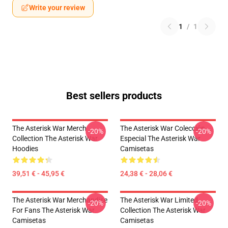
Write your review
1
/
1
Best sellers products
The Asterisk War Merch
The Asterisk War Colección
-20%
-20%
Collection The Asterisk War
Especial The Asterisk War
Hoodies
Camisetas
39,51 € - 45,95 €
24,38 € - 28,06 €
The Asterisk War Merchandise
The Asterisk War Limited
-20%
-20%
For Fans The Asterisk War
Collection The Asterisk War
Camisetas
Camisetas