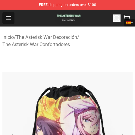
FREE
shipping on orders over $100
The Asterisk War Shop - Official The Asterisk War Merch
Open menu
Inicio
/
The Asterisk War Decoración
/
The Asterisk War Confortadores