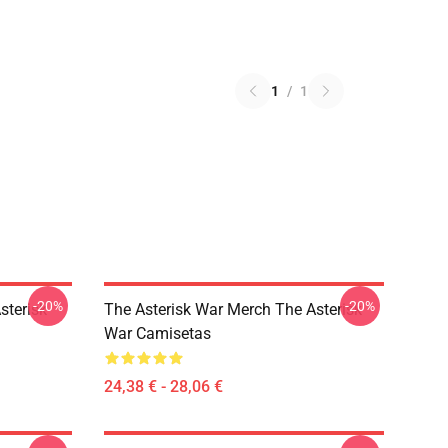
1
/
1
-20%
-20%
sterisk
The Asterisk War Merch The Asterisk
War Camisetas
24,38 € - 28,06 €