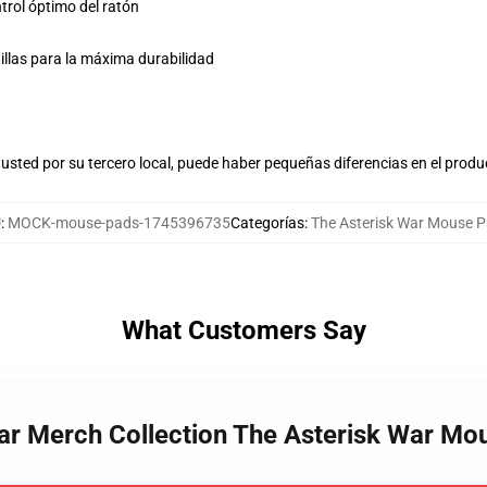
trol óptimo del ratón
tillas para la máxima durabilidad
usted por su tercero local, puede haber pequeñas diferencias en el produ
U
:
MOCK-mouse-pads-1745396735
Categorías
:
The Asterisk War Mouse 
What Customers Say
War Merch Collection The Asterisk War Mo