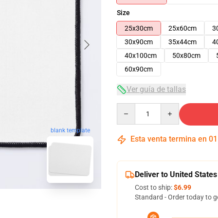
Size
25x30cm
25x60cm
3
30x90cm
35x44cm
4
40x100cm
50x80cm
60x90cm
Ver guía de tallas
Quantity
blank template
Esta venta termina en
01
Deliver to United States
Cost to ship:
$6.99
Standard - Order today to g