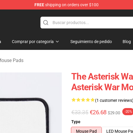
FREE
shipping on orders over $100
chandise Store
a
Comprar por categoría
Seguimiento de pedido
Blog
 Mouse Pads
The Asterisk Wa
Asterisk War M
(1 customer reviews
€33.35
€26.68
-20%
$29.00
Type
Mouse Pad
LED Mouse P