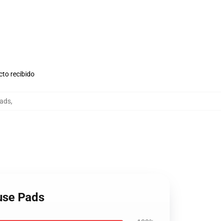
cto recibido
Pads
,
use Pads