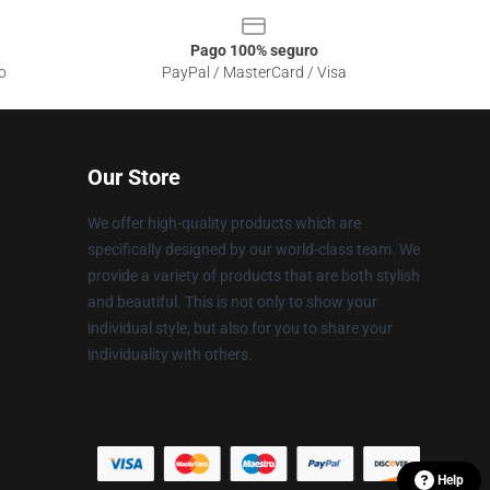
Pago 100% seguro
o
PayPal / MasterCard / Visa
Our Store
We offer high-quality products which are
specifically designed by our world-class team. We
provide a variety of products that are both stylish
and beautiful. This is not only to show your
individual style, but also for you to share your
individuality with others.
Help