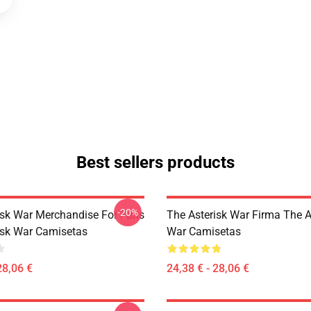
Best sellers products
-20%
isk War Merchandise For Fans
The Asterisk War Firma The A
isk War Camisetas
War Camisetas
28,06 €
24,38 € - 28,06 €