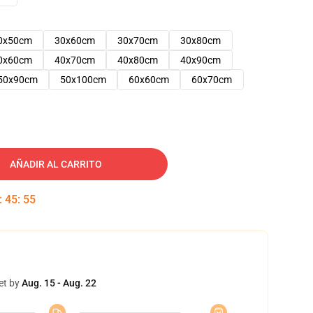
0x50cm
30x60cm
30x70cm
30x80cm
0x60cm
40x70cm
40x80cm
40x90cm
50x90cm
50x100cm
60x60cm
60x70cm
AÑADIR AL CARRITO
:
45
:
54
et by
Aug. 15 - Aug. 22