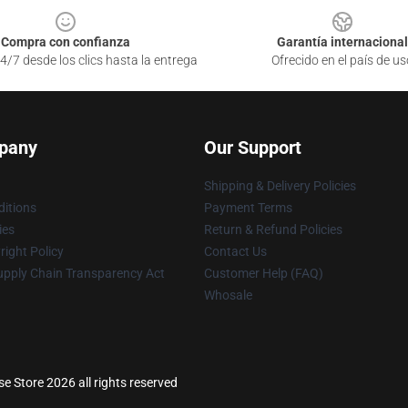
Compra con confianza
Garantía internacional
4/7 desde los clics hasta la entrega
Ofrecido en el país de us
pany
Our Support
Shipping & Delivery Policies
itions
Payment Terms
ies
Return & Refund Policies
ight Policy
Contact Us
upply Chain Transparency Act
Customer Help (FAQ)
Whosale
e Store 2026 all rights reserved