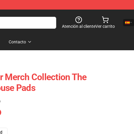
Atención al cliente
Ver carrito
Contacto
r Merch Collection The
ouse Pads
)
ad