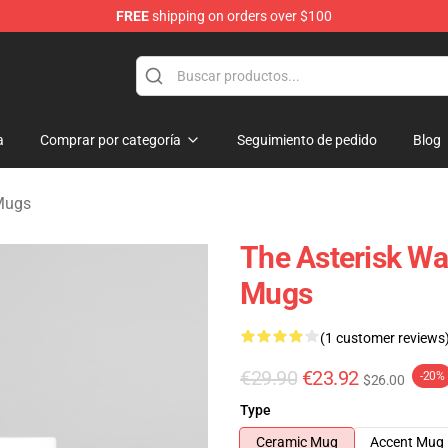
FREE
shipping on orders over $100
chandise Store
a
Comprar por categoría
Seguimiento de pedido
Blog
Mugs
The Asterisk Wa
Mugs
(1 customer reviews
€29.90
€23.92
-20%
$26.00
Type
Ceramic Mug
Accent Mug