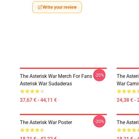
Write your review
-20%
The Asterisk War Merch For Fans The
The Aster
Asterisk War Sudaderas
War Cami
37,67 € - 44,11 €
24,38 € - 
-20%
The Asterisk War Poster
The Aster
18,21 € - 42,22 €
18,21 € - 