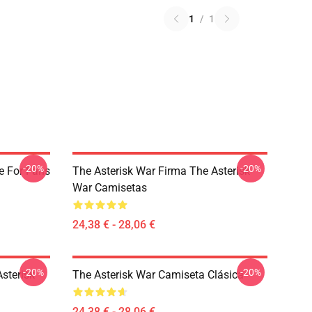
1
/
1
-20%
-20%
e For Fans
The Asterisk War Firma The Asterisk
War Camisetas
24,38 € - 28,06 €
-20%
-20%
sterisk
The Asterisk War Camiseta Clásica
24,38 € - 28,06 €