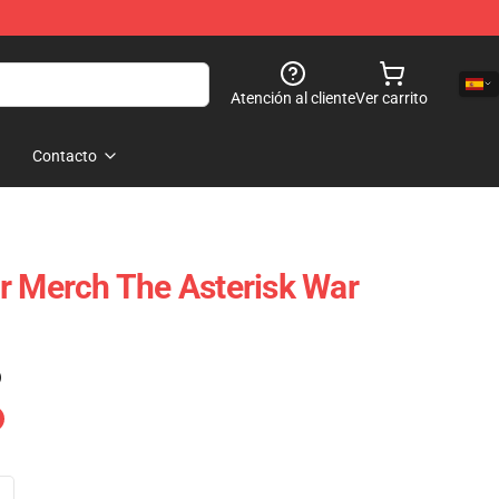
Atención al cliente
Ver carrito
Contacto
r Merch The Asterisk War
)