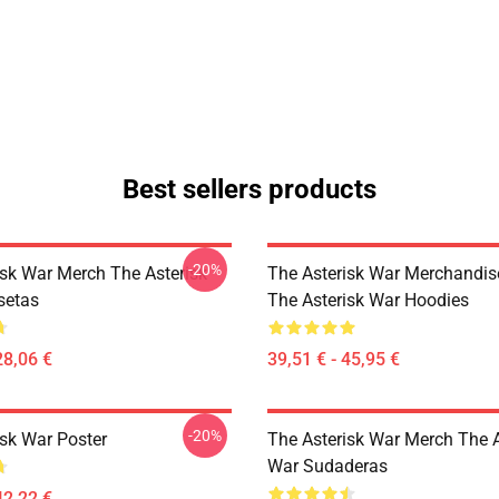
Best sellers products
-20%
isk War Merch The Asterisk
The Asterisk War Merchandis
setas
The Asterisk War Hoodies
28,06 €
39,51 € - 45,95 €
-20%
isk War Poster
The Asterisk War Merch The A
War Sudaderas
42,22 €