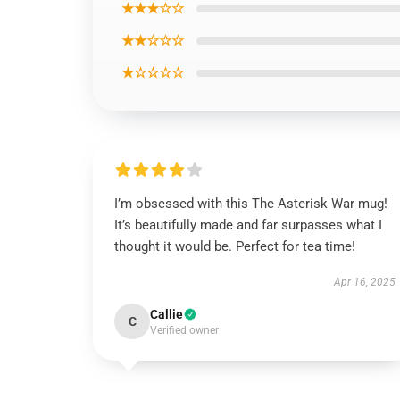
★★★☆☆
★★☆☆☆
★☆☆☆☆
I’m obsessed with this The Asterisk War mug!
It’s beautifully made and far surpasses what I
thought it would be. Perfect for tea time!
Apr 16, 2025
Callie
C
Verified owner