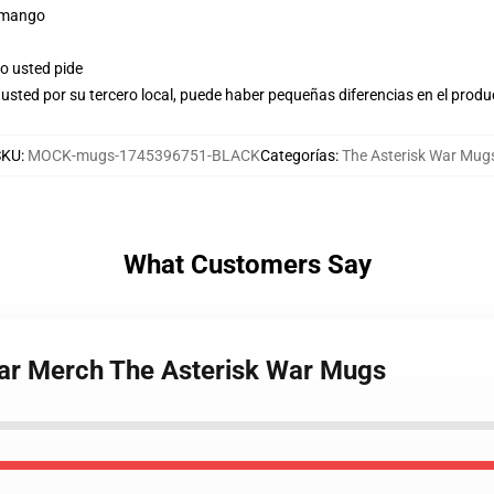
r mango
o usted pide
usted por su tercero local, puede haber pequeñas diferencias en el produ
SKU
:
MOCK-mugs-1745396751-BLACK
Categorías
:
The Asterisk War Mug
What Customers Say
War Merch The Asterisk War Mugs