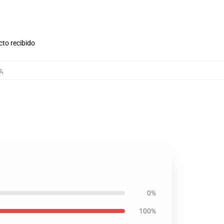
cto recibido
s
,
0%
100%