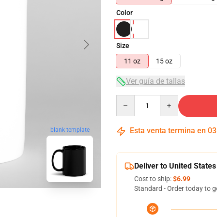
Color
Size
11 oz
15 oz
Ver guía de tallas
Quantity
Esta venta termina en
03
blank template
Deliver to United States
Cost to ship:
$6.99
Standard - Order today to g