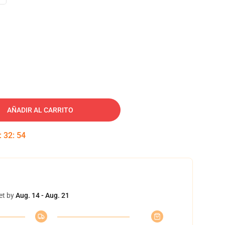
AÑADIR AL CARRITO
:
32
:
53
et by
Aug. 14 - Aug. 21