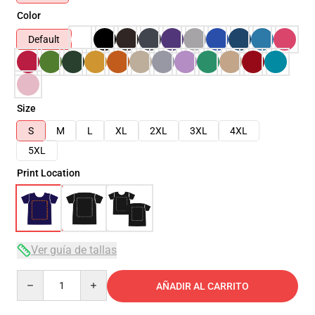
Color
Default
Size
S
M
L
XL
2XL
3XL
4XL
5XL
Print Location
Ver guía de tallas
Quantity
AÑADIR AL CARRITO