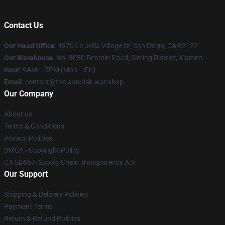
Contact Us
Our Head Office
: 4370 La Jolla Village Dr, San Diego, CA 92122
Our Warehouse
: No. 3030 Renmin Road, Siming District, Xiamen
Hour
: 9AM – 5PM (Mon – Fri)
Email
: contact@the-asterisk-war.shop
Our Company
About us
Terms & Conditions
Privacy Policies
DMCA - Copyright Policy
CA SB657: Supply Chain Transparency Act
Our Support
Shipping & Delivery Policies
Payment Terms
Return & Refund Policies