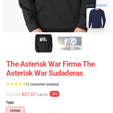
blank template
The Asterisk War Firma The
Asterisk War Sudaderas
(1 customer reviews)
€47.09
€37.67
-20%
$40.95
Type
Unisex