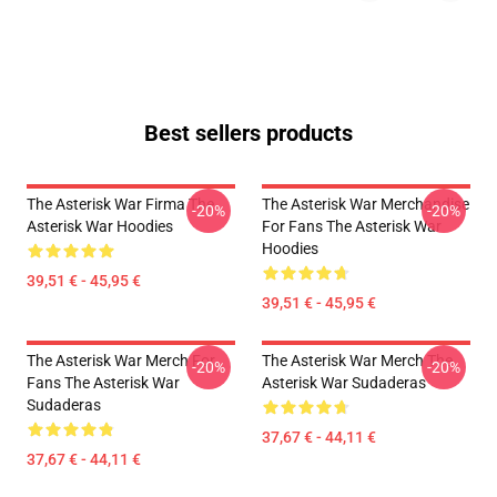
Best sellers products
The Asterisk War Firma The
The Asterisk War Merchandise
-20%
-20%
Asterisk War Hoodies
For Fans The Asterisk War
Hoodies
39,51 € - 45,95 €
39,51 € - 45,95 €
The Asterisk War Merch For
The Asterisk War Merch The
-20%
-20%
Fans The Asterisk War
Asterisk War Sudaderas
Sudaderas
37,67 € - 44,11 €
37,67 € - 44,11 €