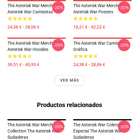
The Asterisk War Merch The
The Asterisk War Merch The
-20%
-20%
Asterisk War Camisetas
Asterisk War Posters
24,38 € - 28,06 €
18,21 € - 42,22 €
The Asterisk War Merch The
The Asterisk War Camiseta
-20%
-20%
Asterisk War Hoodies
Gráfica
39,51 € - 45,95 €
24,38 € - 28,06 €
VER MÁS
Productos relacionados
The Asterisk War Merch
The Asterisk War Colección
-20%
-20%
Collection The Asterisk War
Especial The Asterisk War
Sudaderas
Sudaderas