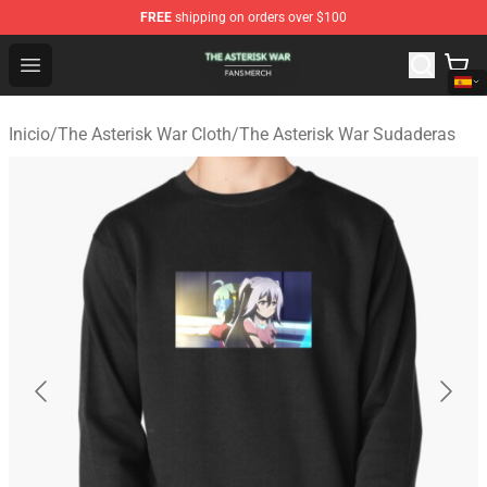
FREE
shipping on orders over $100
The Asterisk War Shop - Official The Asterisk War Merch
Open menu
Inicio
/
The Asterisk War Cloth
/
The Asterisk War Sudaderas