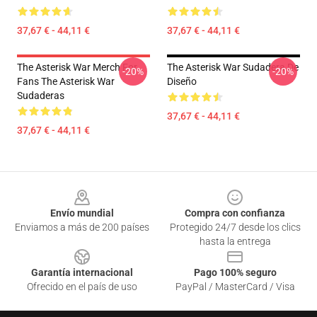
37,67 € - 44,11 €
37,67 € - 44,11 €
The Asterisk War Merch For
The Asterisk War Sudadera De
-20%
-20%
Fans The Asterisk War
Diseño
Sudaderas
37,67 € - 44,11 €
37,67 € - 44,11 €
Footer
Envío mundial
Compra con confianza
Enviamos a más de 200 países
Protegido 24/7 desde los clics
hasta la entrega
Garantía internacional
Pago 100% seguro
Ofrecido en el país de uso
PayPal / MasterCard / Visa