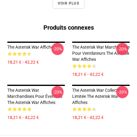
VOIR PLUS
Produits connexes
The Asterisk War Affiche
The Asterisk War Marchandise
-20%
-20%
Pour Ventilateurs The Asterisk
War Affiches
18,21 € - 42,22 €
18,21 € - 42,22 €
The Asterisk War
The Asterisk War Collecte
-20%
-20%
Marchandises Pour Éventails
Limitée The Asterisk War
The Asterisk War Affiches
Affiches
18,21 € - 42,22 €
18,21 € - 42,22 €