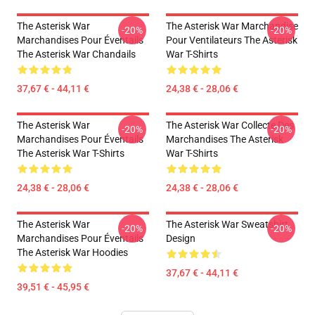
The Asterisk War
The Asterisk War Marchandise
-20%
-20%
Marchandises Pour Éventails
Pour Ventilateurs The Asterisk
The Asterisk War Chandails
War T-Shirts
37,67 € - 44,11 €
24,38 € - 28,06 €
The Asterisk War
The Asterisk War Collecte Des
-20%
-20%
Marchandises Pour Éventails
Marchandises The Asterisk
The Asterisk War T-Shirts
War T-Shirts
24,38 € - 28,06 €
24,38 € - 28,06 €
The Asterisk War
The Asterisk War Sweatshirt
-20%
-20%
Marchandises Pour Éventails
Design
The Asterisk War Hoodies
37,67 € - 44,11 €
39,51 € - 45,95 €