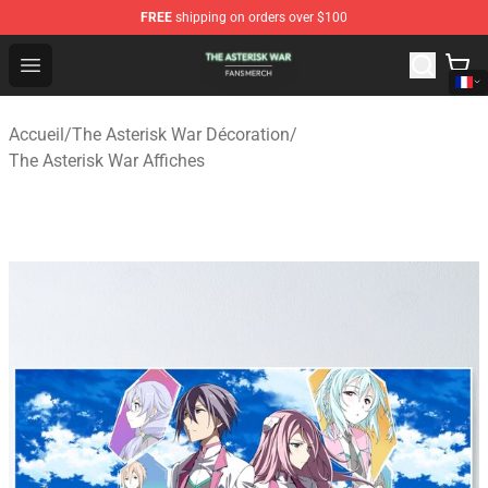
FREE
shipping on orders over $100
The Asterisk War Shop - Official The Asterisk War Merch
Open menu
Accueil
/
The Asterisk War Décoration
/
The Asterisk War Affiches