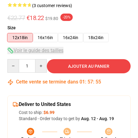
(3 customer reviews)
€22.77
€18.22
-20%
$19.80
Size
12x18in
16x16in
16x24in
18x24in
Voir le guide des tailles
Quantity
AJOUTER AU PANIER
Cette vente se termine dans
01
:
57
:
54
Deliver to United States
Cost to ship:
$6.99
Standard - Order today to get by
Aug. 12 - Aug. 19