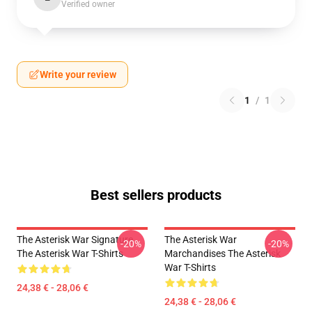
Verified owner
Write your review
1
/
1
Best sellers products
The Asterisk War Signature
The Asterisk War
-20%
-20%
The Asterisk War T-Shirts
Marchandises The Asterisk
War T-Shirts
24,38 € - 28,06 €
24,38 € - 28,06 €