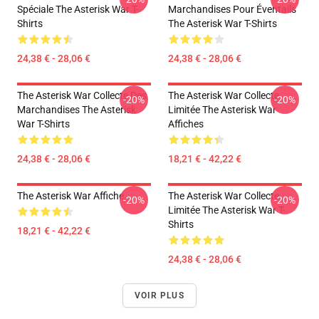
Spéciale The Asterisk War T-
Marchandises Pour Éventails
Shirts
The Asterisk War T-Shirts
24,38 € - 28,06 €
24,38 € - 28,06 €
The Asterisk War Collecte Des
The Asterisk War Collecte
-20%
-20%
Marchandises The Asterisk
Limitée The Asterisk War
War T-Shirts
Affiches
24,38 € - 28,06 €
18,21 € - 42,22 €
The Asterisk War Affiche
The Asterisk War Collecte
-20%
-20%
Limitée The Asterisk War T-
Shirts
18,21 € - 42,22 €
24,38 € - 28,06 €
VOIR PLUS