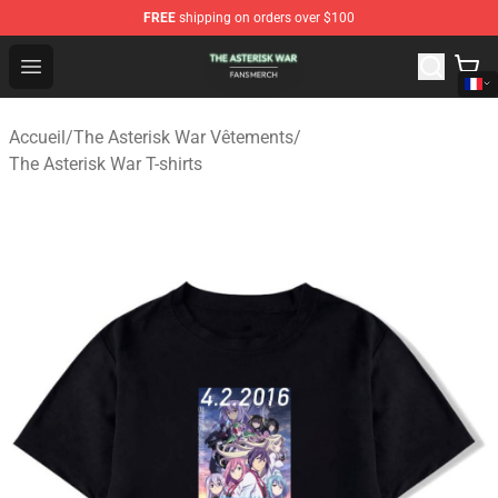
FREE
shipping on orders over $100
The Asterisk War Shop - Official The Asterisk War Merch
Open menu
Accueil
/
The Asterisk War Vêtements
/
The Asterisk War T-shirts