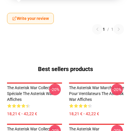
Write your review
1
/
1
Best sellers products
The Asterisk War Collection
The Asterisk War Marchandise
-20%
-20%
Spéciale The Asterisk War
Pour Ventilateurs The Asterisk
Affiches
War Affiches
18,21 € - 42,22 €
18,21 € - 42,22 €
The Asterisk War Collection
The Asterisk War
-20%
-20%