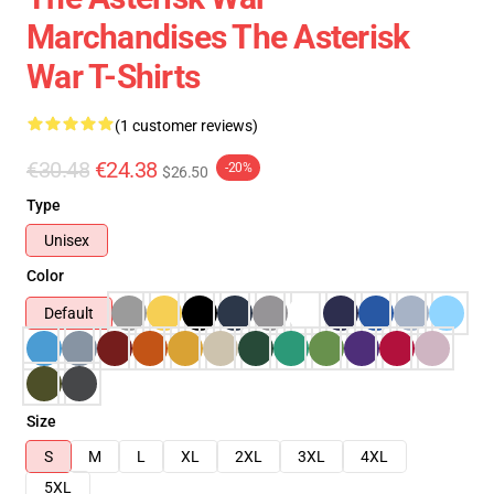
Marchandises The Asterisk
War T-Shirts
(1 customer reviews)
€30.48
€24.38
-20%
$26.50
Type
Unisex
Color
Default
Size
S
M
L
XL
2XL
3XL
4XL
5XL