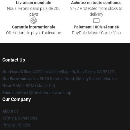
Livraison mondiale
Achetez en toute confiance
Nous livrons dans plus de 200
24/7 Protected from clicks to
pays
delivery
Garantie internationale
Paiement 100% sécurisé
Offert dans le pays d'utilisation
PayPal / MasterCard / Visa
Contact Us
Our Head Office
: 4370 La Jolla Village Dr, San Diego, CA 92122
Our Warehouse
: No. 3030 Renmin Road, Siming District, Xiamen
Hour
: 9AM – 5PM (Mon – Fri)
Email
: contact@the-asterisk-war.shop
Our Company
About us
Terms & Conditions
Privacy Policies