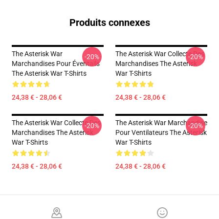
Produits connexes
The Asterisk War
The Asterisk War Collecte Des
-20%
-20%
Marchandises Pour Éventails
Marchandises The Asterisk
The Asterisk War T-Shirts
War T-Shirts
24,38 € - 28,06 €
24,38 € - 28,06 €
The Asterisk War Collecte Des
The Asterisk War Marchandise
-20%
-20%
Marchandises The Asterisk
Pour Ventilateurs The Asterisk
War T-Shirts
War T-Shirts
24,38 € - 28,06 €
24,38 € - 28,06 €
Footer