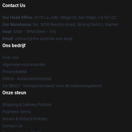
Contact Us
Our Head Office
: 4370 La Jolla Village Dr, San Diego, CA 92122
Our Warehouse
: No. 3030 Renmin Road, Siming District, Xiamen
Hour
: 9AM – 5PM (Mon – Fri)
Email
: contact@the-asterisk-war.shop
Ons bedrijf
Over ons
Algemene voorwaarden
Privacybeleid
DMCA - Auteursrechtbeleid
CA SB657: Transparantiewet voor de toeleveringsketen
Onze steun
Shipping & Delivery Policies
Payment Terms
Return & Refund Policies
Contact Us