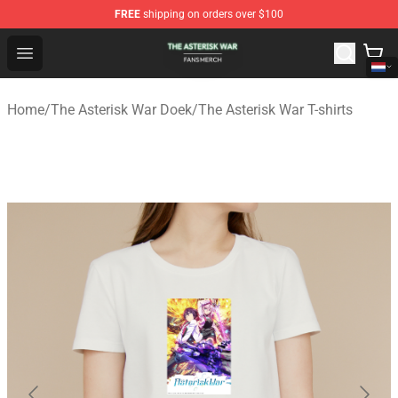
FREE
shipping on orders over $100
The Asterisk War Shop - Official The Asterisk War Merch
Open menu
Home
/
The Asterisk War Doek
/
The Asterisk War T-shirts