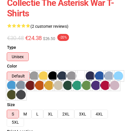
Collectie The Asterisk War T-
Shirts
(2 customer reviews)
€30.48
€24.38
-20%
$26.50
Type
Unisex
Color
Default
Size
S
M
L
XL
2XL
3XL
4XL
5XL