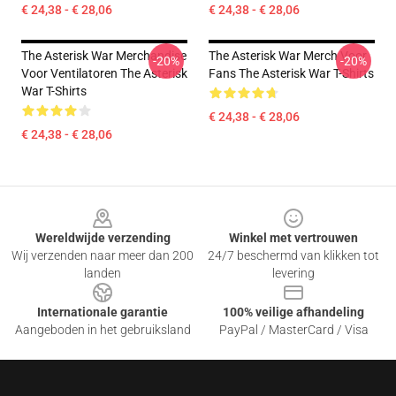
€ 24,38 - € 28,06
€ 24,38 - € 28,06
The Asterisk War Merchandise
The Asterisk War Merch Voor
-20%
-20%
Voor Ventilatoren The Asterisk
Fans The Asterisk War T-Shirts
War T-Shirts
€ 24,38 - € 28,06
€ 24,38 - € 28,06
Footer
Wereldwijde verzending
Winkel met vertrouwen
Wij verzenden naar meer dan 200
24/7 beschermd van klikken tot
landen
levering
Internationale garantie
100% veilige afhandeling
Aangeboden in het gebruiksland
PayPal / MasterCard / Visa