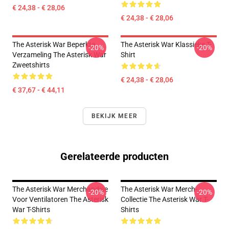
€ 24,38 - € 28,06
€ 24,38 - € 28,06
The Asterisk War Beperkte
The Asterisk War Klassieke T-
-20%
-20%
Verzameling The Asterisk War
Shirt
Zweetshirts
€ 24,38 - € 28,06
€ 37,67 - € 44,11
BEKIJK MEER
Gerelateerde producten
The Asterisk War Merchandise
The Asterisk War Merch-
-20%
-20%
Voor Ventilatoren The Asterisk
Collectie The Asterisk War T-
War T-Shirts
Shirts