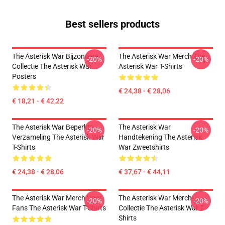
Best sellers products
The Asterisk War Bijzondere
The Asterisk War Merch The
-20%
-20%
Collectie The Asterisk War
Asterisk War T-Shirts
Posters
€ 24,38 - € 28,06
€ 18,21 - € 42,22
The Asterisk War Beperkte
The Asterisk War
-20%
-20%
Verzameling The Asterisk War
Handtekening The Asterisk
T-Shirts
War Zweetshirts
€ 24,38 - € 28,06
€ 37,67 - € 44,11
The Asterisk War Merch Voor
The Asterisk War Merch-
-20%
-20%
Fans The Asterisk War T-Shirts
Collectie The Asterisk War T-
Shirts