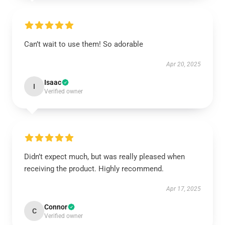
Can’t wait to use them! So adorable
Apr 20, 2025
Isaac
I
Verified owner
Didn’t expect much, but was really pleased when
receiving the product. Highly recommend.
Apr 17, 2025
Connor
C
Verified owner