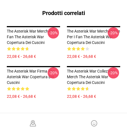
Prodotti correlati
The Asterisk War Merch Per I
The Asterisk War Merchandise
-20%
-20%
Fan The Asterisk War
Per I Fan The Asterisk War
Copertura Dei Cuscini
Copertura Dei Cuscini
22,08 € - 26,68 €
22,08 € - 26,68 €
The Asterisk War Firma The
The Asterisk War Collezione
-20%
-20%
Asterisk War Copertura Dei
Merch The Asterisk War
Cuscini
Copertura Dei Cuscini
22,08 € - 26,68 €
22,08 € - 26,68 €
Footer