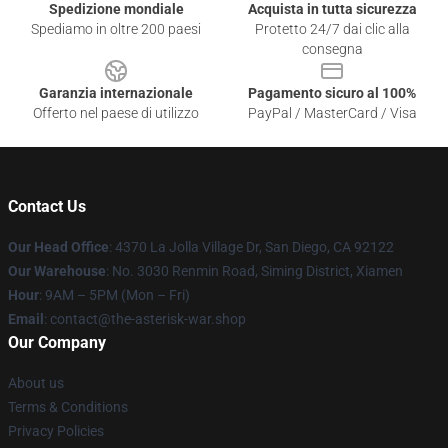
Spedizione mondiale
Acquista in tutta sicurezza
Spediamo in oltre 200 paesi
Protetto 24/7 dai clic alla
consegna
Garanzia internazionale
Pagamento sicuro al 100%
Offerto nel paese di utilizzo
PayPal / MasterCard / Visa
Contact Us
Our Head Office
: 4370 La Jolla Village Dr, San Diego, CA 92122
Our Warehouse
: No. 3030 Renmin Road, Siming District, Xiamen
Hour
: 9AM – 5PM (Mon – Fri)
Email
: contact@the-asterisk-war.shop
Our Company
About us
Terms & Conditions
Privacy Policies