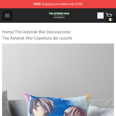
FREE
shipping on orders over $100
The Asterisk War Shop - Official The Asterisk War Merch
Open menu
Home
/
The Asterisk War Decorazione
/
The Asterisk War Copertura dei cuscini