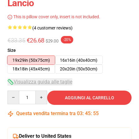
Lancio
This is pillow cover only, insert is not included.
(4 customer reviews)
€33.35
€26.68
-20%
$29.00
Size
19x29in (50x75cm)
16x16in (40x40cm)
18x18in (45x45cm)
20x20in (50x50cm)
Visualizza guida alle taglie
Quantity
AGGIUNGI AL CARRELLO
Questa vendita termina tra
03
:
45
:
55
Deliver to United States