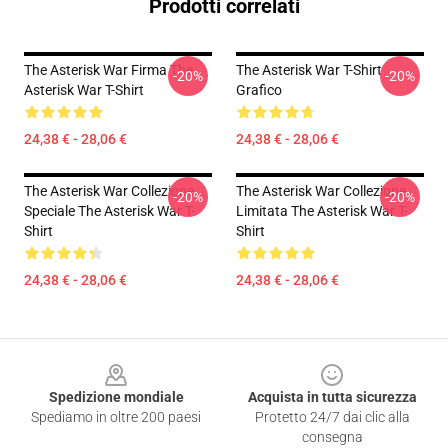
Prodotti correlati
The Asterisk War Firma The
The Asterisk War T-Shirt
-20%
-20%
Asterisk War T-Shirt
Grafico
24,38 € - 28,06 €
24,38 € - 28,06 €
The Asterisk War Collezione
The Asterisk War Collezione
-20%
-20%
Speciale The Asterisk War T-
Limitata The Asterisk War T-
Shirt
Shirt
24,38 € - 28,06 €
24,38 € - 28,06 €
Footer
Spedizione mondiale
Acquista in tutta sicurezza
Spediamo in oltre 200 paesi
Protetto 24/7 dai clic alla
consegna