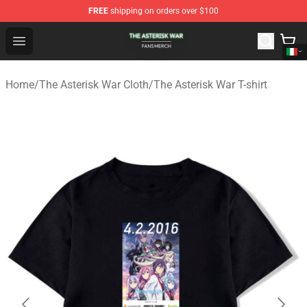
FREE
shipping on orders over $100
The Asterisk War Shop - Official The Asterisk War Merch
Open menu
Home
/
The Asterisk War Cloth
/
The Asterisk War T-shirt