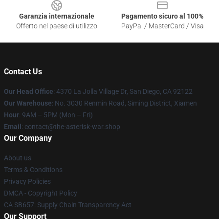
Garanzia internazionale
Pagamento sicuro al 100%
Offerto nel paese di utilizzo
PayPal / MasterCard / Visa
Contact Us
Our Head Office
: 4370 La Jolla Village Dr, San Diego, CA 92122
Our Warehouse
: No. 3030 Renmin Road, Siming District, Xiamen
Hour
: 9AM – 5PM (Mon – Fri)
Email
: contact@the-asterisk-war.shop
Our Company
About us
Terms & Conditions
Privacy Policies
DMCA - Copyright Policy
CA SB657: Supply Chain Transparency Act
Our Support