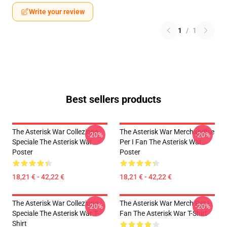
Write your review
1
/
1
Best sellers products
The Asterisk War Collezione
The Asterisk War Merchandise
-20%
-20%
Speciale The Asterisk War
Per I Fan The Asterisk War
Poster
Poster
18,21 € - 42,22 €
18,21 € - 42,22 €
The Asterisk War Collezione
The Asterisk War Merch Per I
-20%
-20%
Speciale The Asterisk War T-
Fan The Asterisk War T-Shirt
Shirt