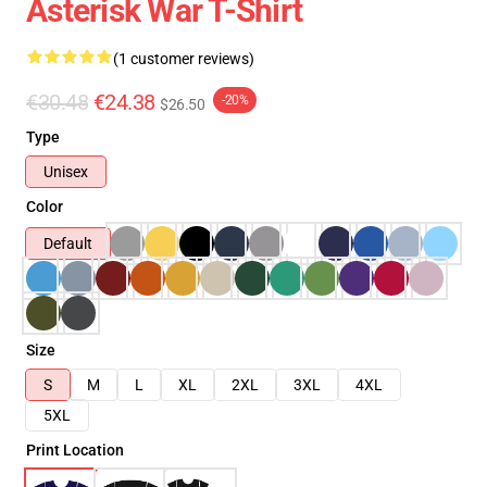
Asterisk War T-Shirt
(1 customer reviews)
€30.48
€24.38
-20%
$26.50
Type
Unisex
Color
Default
Size
S
M
L
XL
2XL
3XL
4XL
5XL
Print Location