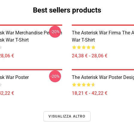
Best sellers products
-20%
isk War Merchandise Per I Fan
The Asterisk War Firma The A
sk War T-Shirt
War T-Shirt
28,06 €
24,38 € - 28,06 €
-20%
isk War Poster
The Asterisk War Poster Desi
42,22 €
18,21 € - 42,22 €
VISUALIZZA ALTRO