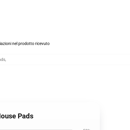
iazioni nel prodotto ricevuto
ads
,
 Mouse Pads