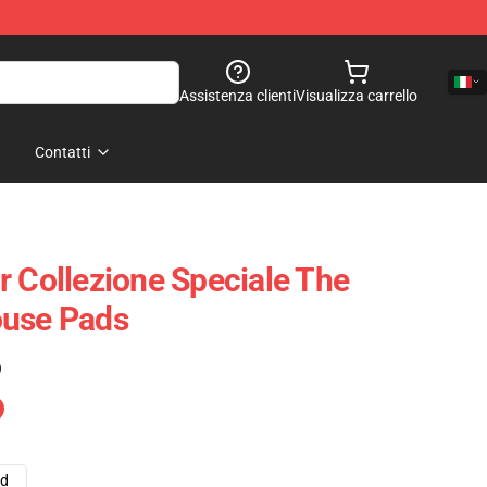
Assistenza clienti
Visualizza carrello
Contatti
r Collezione Speciale The
ouse Pads
)
ad