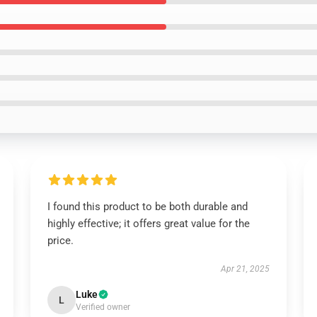
I found this product to be both durable and
highly effective; it offers great value for the
price.
Apr 21, 2025
Luke
L
Verified owner