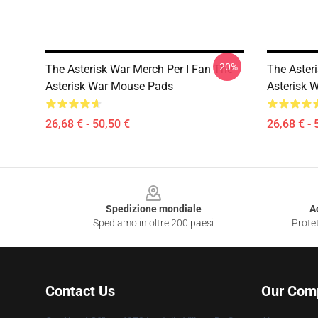
-20%
The Asterisk War Merch Per I Fan The
The Aster
Asterisk War Mouse Pads
Asterisk 
26,68 € - 50,50 €
26,68 € - 
Footer
Spedizione mondiale
A
Spediamo in oltre 200 paesi
Protet
Contact Us
Our Com