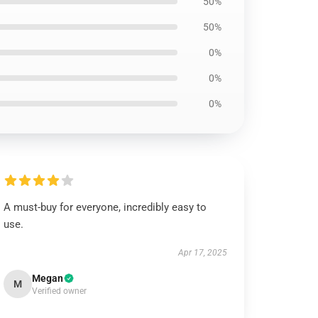
50%
50%
0%
0%
0%
A must-buy for everyone, incredibly easy to
use.
Apr 17, 2025
Megan
M
Verified owner