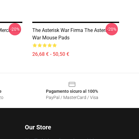
-20%
-20%
 Merch The
The Asterisk War Firma The Asterisk
War Mouse Pads
26,68 € - 50,50 €
e
Pagamento sicuro al 100%
zo
PayPal / MasterCard / Visa
Our Store