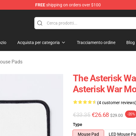
FREE
shipping on orders over $100
chandise Store
zio
Acquista per categoria
Tracciamento ordine
Blog
Mouse Pads
The Asterisk Wa
Asterisk War M
(4 customer reviews
€33.35
€26.68
-20%
$29.00
Type
Mouse Pad
LED Mouse P