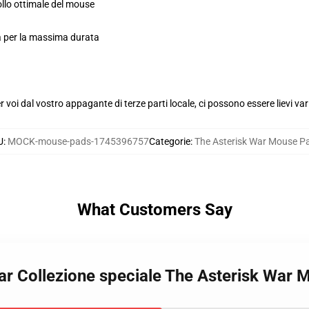
ollo ottimale del mouse
ola per la massima durata
voi dal vostro appagante di terze parti locale, ci possono essere lievi var
U
:
MOCK-mouse-pads-1745396757
Categorie
:
The Asterisk War Mouse P
What Customers Say
War Collezione speciale The Asterisk War