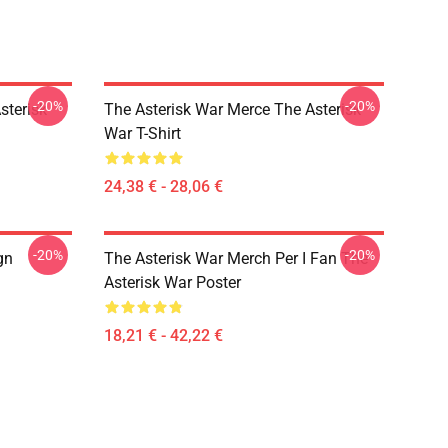
-20%
-20%
sterisk
The Asterisk War Merce The Asterisk
War T-Shirt
24,38 € - 28,06 €
-20%
-20%
gn
The Asterisk War Merch Per I Fan The
Asterisk War Poster
18,21 € - 42,22 €