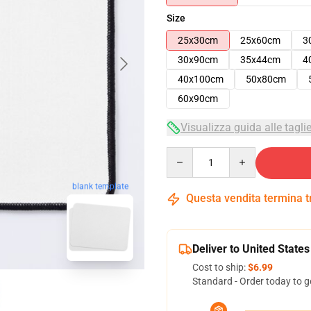
Size
25x30cm
25x60cm
3
30x90cm
35x44cm
4
40x100cm
50x80cm
60x90cm
Visualizza guida alle tagli
Quantity
blank template
Questa vendita termina 
Deliver to United States
Cost to ship:
$6.99
Standard - Order today to g