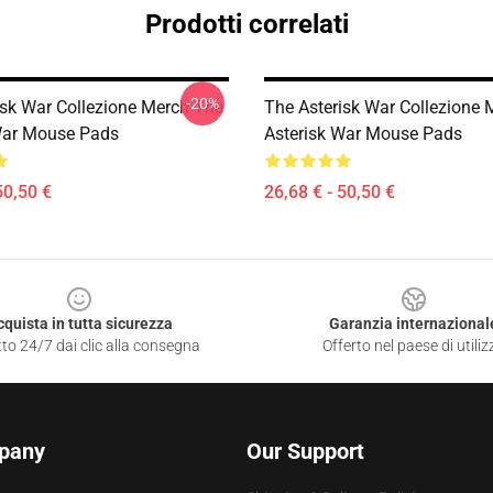
Prodotti correlati
-20%
isk War Collezione Merch The
The Asterisk War Collezione
War Mouse Pads
Asterisk War Mouse Pads
50,50 €
26,68 € - 50,50 €
cquista in tutta sicurezza
Garanzia internazional
to 24/7 dai clic alla consegna
Offerto nel paese di utiliz
pany
Our Support